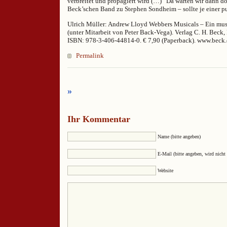
verbreitet und propagiert wird (…)” Da warten wir dann do
Beck’schen Band zu Stephen Sondheim – sollte je einer pu
Ulrich Müller: Andrew Lloyd Webbers Musicals – Ein mus
(unter Mitarbeit von Peter Back-Vega). Verlag C. H. Beck
ISBN: 978-3-406-44814-0. € 7,90 (Paperback). www.beck
Permalink
»
Ihr Kommentar
Name (bitte angeben)
E-Mail (bitte angeben, wird nicht 
Website