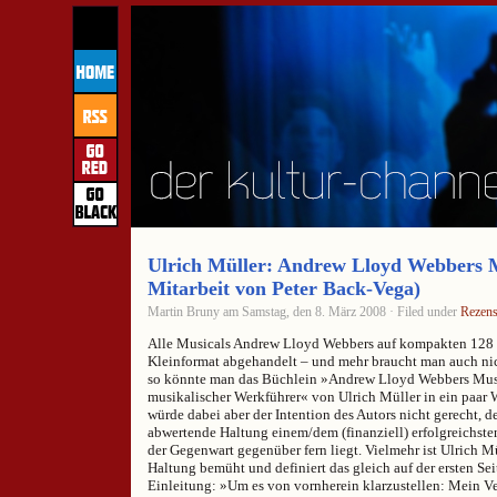
Ulrich Müller: Andrew Lloyd Webbers M
Mitarbeit von Peter Back-Vega)
Martin Bruny am Samstag, den 8. März 2008 · Filed under
Rezens
Alle Musicals Andrew Lloyd Webbers auf kompakten 128 
Kleinformat abgehandelt – und mehr braucht man auch ni
so könnte man das Büchlein »Andrew Lloyd Webbers Musi
musikalischer Werkführer« von Ulrich Müller in ein paar
würde dabei aber der Intention des Autors nicht gerecht, 
abwertende Haltung einem/dem (finanziell) erfolgreichs
der Gegenwart gegenüber fern liegt. Vielmehr ist Ulrich M
Haltung bemüht und definiert das gleich auf der ersten Sei
Einleitung: »Um es von vornherein klarzustellen: Mein V