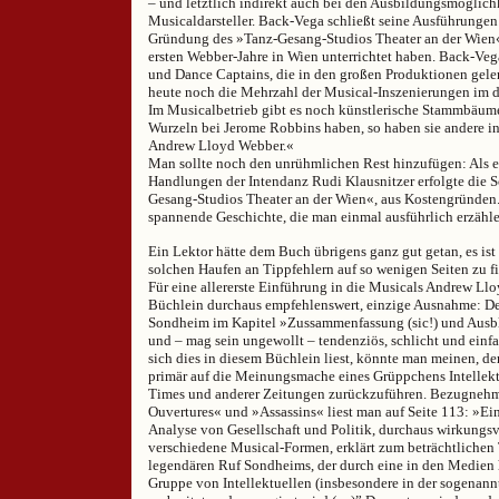
– und letztlich indirekt auch bei den Ausbildungsmöglich
Musicaldarsteller. Back-Vega schließt seine Ausführunge
Gründung des »Tanz-Gesang-Studios Theater an der Wien«,
ersten Webber-Jahre in Wien unterrichtet haben. Back-Ve
und Dance Captains, die in den großen Produktionen geler
heute noch die Mehrzahl der Musical-Inszenierungen im 
Im Musicalbetrieb gibt es noch künstlerische Stammbäum
Wurzeln bei Jerome Robbins haben, so haben sie andere i
Andrew Lloyd Webber.«
Man sollte noch den unrühmlichen Rest hinzufügen: Als ei
Handlungen der Intendanz Rudi Klausnitzer erfolgte die 
Gesang-Studios Theater an der Wien«, aus Kostengründen. 
spannende Geschichte, die man einmal ausführlich erzählen
Ein Lektor hätte dem Buch übrigens ganz gut getan, es ist
solchen Haufen an Tippfehlern auf so wenigen Seiten zu fi
Für eine allererste Einführung in die Musicals Andrew Llo
Büchlein durchaus empfehlenswert, einzige Ausnahme: D
Sondheim im Kapitel »Zussammenfassung (sic!) und Ausbl
und – mag sein ungewollt – tendenziös, schlicht und einfa
sich dies in diesem Büchlein liest, könnte man meinen, d
primär auf die Meinungsmache eines Grüppchens Intellekt
Times und anderer Zeitungen zurückzuführen. Bezugnehm
Ouvertures« und »Assassins« liest man auf Seite 113: »Ein
Analyse von Gesellschaft und Politik, durchaus wirkungsv
verschiedene Musical-Formen, erklärt zum beträchtlichen 
legendären Ruf Sondheims, der durch eine in den Medien 
Gruppe von Intellektuellen (insbesondere in der sogenannt