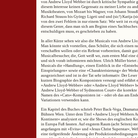
von Andrew Lloyd Webber ist durch kritische Sympathie g
diesem Interesse keinen Gegensatz zu meiner Liebe zu an
Musiktheaters, von Mozart bis Wagner, von Johann Strauß
Richard Strauss bis György Ligeti und und (sic!) Karija (s
von den zwei Fehlern in nur einem Satz: Wie weit ist es 
diesem Genre, dass man sich am Beginn eines Sachbuches 
entschuldigen muss, es geschrieben zu haben.
In aller Kürze sehen wir also die Musicals von Andrew L
Man könnte sich vorstellen, dass Schüler, die sich einen 
verschaffen wollen oder ein Referat vorbereiten, damit gut
Musicalbesucher, die, Gott weiß wo, zum ersten Mal eine
und sich vorab informieren möchten. Ulrich Müller bietet
Musicals die »Handlung«, einen Einblick in die »Entste
Einspielungen« sowie eine »Charakterisierung« der Werke
ausgezeichnet und ist in der Tat sehr informativ. Der Leser
kurzen Biographie des Komponisten versorgt und erfährt 
»Andrew Lloyd-Webber« oder »Andrew Lloyd Webber« b
Andrew Lloyd-Webber of Sydmonton Court« die korrekte 
Namen des »Cats«-Komponisten ist – oder ob das am Ende 
Variationen verwenden kann.
Ein Kapitel des Buches schrieb Peter Back-Vega, Dramatur
Bühnen Wien. Unter dem Titel »Andrew Lloyd Webbers Auf
Kontinent« analysiert er, wie die Shows des englischen 
in Europa Fuß fassten. Auf engstem Raum (acht Seiten) stell
angefangen mit »Evita« und »Jesus Christ Superstar«, Web
eine tiefgreifende Änderung der Produktionsbedingungen