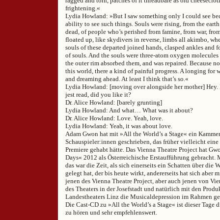
ragged and torn, patches of it threadbare as old cheeseclo
frightening.«
Lydia Howland: »But I saw something only I could see be
ability to see such things. Souls were rising, from the earth
dead, of people who’s perished from famine, from war, fr
floated up, like skydivers in reverse, limbs all akimbo, wh
souls of these departed joined hands, clasped ankles and f
of souls. And the souls were three-atom oxygen molecules 
the outer rim absorbed them, and was repaired. Because noth
this world, there a kind of painful progress. A longing for 
and dreaming ahead. At least I think that’s so.«
Lydia Howland: [moving over alongside her mother] Hey. D
jest read, did you like it?
Dr. Alice Howland: [barely grunting]
Lydia Howland: And what… What was it about?
Dr. Alice Howland: Love. Yeah, love.
Lydia Howland: Yeah, it was about love.
Adam Gwon hat mit »All the World’s a Stage« ein Kammerm
Schauspieler:innen geschrieben, das früher vielleicht ein
Premiere gehabt hätte. Das Vienna Theatre Project hat G
Days« 2012 als Österreichische Erstaufführung gebracht. M
das war die Zeit, als sich einerseits ein Schatten über die
gelegt hat, der bis heute wirkt, andererseits hat sich aber
jenen des Vienna Theatre Project, aber auch jenen von Vie
des Theaters in der Josefstadt und natürlich mit den Prod
Landestheaters Linz die Musicaldepression im Rahmen ge
Die Cast-CD zu »All the World’s a Stage« ist dieser Tage di
zu hören und sehr empfehlenswert.