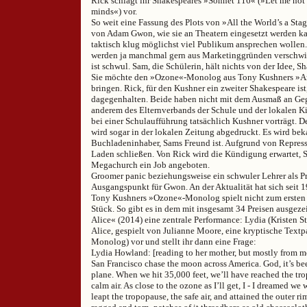
Rick schlägt ihr Shakespeares »Sonnet 116« (»Let me not t
minds«) vor.
So weit eine Fassung des Plots von »All the World’s a Sta
von Adam Gwon, wie sie an Theatern eingesetzt werden kan
taktisch klug möglichst viel Publikum ansprechen wollen. 
werden ja manchmal gern aus Marketinggründen verschwie
ist schwul. Sam, die Schülerin, hält nichts von der Idee, Sh
Sie möchte den »Ozone«-Monolog aus Tony Kushners »An
bringen. Rick, für den Kushner ein zweiter Shakespeare ist
dagegenhalten. Beide haben nicht mit dem Ausmaß an Ge
anderem des Elternverbands der Schule und der lokalen Ki
bei einer Schulaufführung tatsächlich Kushner vorträgt.
wird sogar in der lokalen Zeitung abgedruckt. Es wird bek
Buchladeninhaber, Sams Freund ist. Aufgrund von Repress
Laden schließen. Von Rick wird die Kündigung erwartet, 
Megachurch ein Job angeboten.
Groomer panic beziehungsweise ein schwuler Lehrer als Pr
Ausgangspunkt für Gwon. An der Aktualität hat sich seit 1
Tony Kushners »Ozone«-Monolog spielt nicht zum ersten 
Stück. So gibt es in dem mit insgesamt 34 Preisen ausgeze
Alice« (2014) eine zentrale Performance: Lydia (Kristen Ste
Alice, gespielt von Julianne Moore, eine kryptische Text
Monolog) vor und stellt ihr dann eine Frage:
Lydia Howland: [reading to her mother, but mostly from m
San Francisco chase the moon across America. God, it’s bee
plane. When we hit 35,000 feet, we’ll have reached the trop
calm air. As close to the ozone as I’ll get, I - I dreamed we
leapt the tropopause, the safe air, and attained the outer r