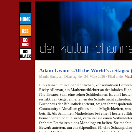
Adam Gwon: »All the World’s a Stage« 
Martin Bruny am Dienstag, den 24. März 2026 · Filed under
Musi
Ein kleiner Ort in einer ländlichen, konservativen Gemei
Ricky Alleman, ein Mathematiklehrer an der lokalen Highs
fürs Theater. Sam, eine seiner Schülerinnen, ist ein Theat
restriktiven Gegebenheiten an der Schule nicht zufrieden.
Bücher aus der Bibliothek entfernt, wegen ihrer »spalten
Community«. Vor allem gibt es keine Möglichkeiten, was 
betrifft. Als Sam ihren Mathelehrer bei einer Theaterauffüh
benachbarten Schule sieht, vermutet sie einen Verbündeten
ihr beim Erarbeiten eines Monologs zu helfen. Sie möcht
Bewerb antreten, um ein Stipendium für eine Schauspiel