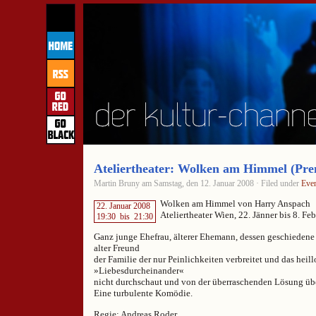
Ateliertheater: Wolken am Himmel (Pre
Martin Bruny am Samstag, den 12. Januar 2008 · Filed under
Eve
Wolken am Himmel von Harry Anspach
22. Januar 2008
Ateliertheater Wien, 22. Jänner bis 8. Fe
19:30
bis
21:30
Ganz junge Ehefrau, älterer Ehemann, dessen geschiedene 
alter Freund
der Familie der nur Peinlichkeiten verbreitet und das heill
»Liebesdurcheinander«
nicht durchschaut und von der überraschenden Lösung über
Eine turbulente Komödie.
Regie: Andreas Roder