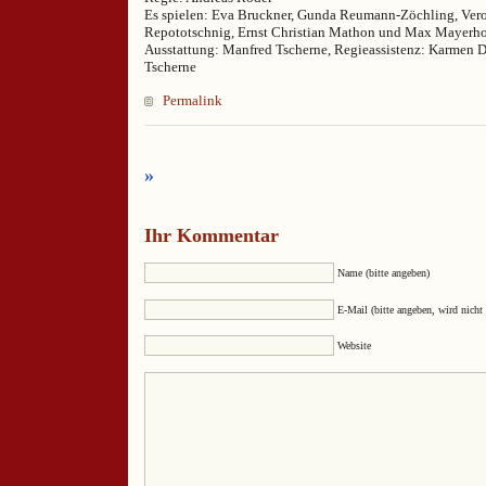
Es spielen: Eva Bruckner, Gunda Reumann-Zöchling, Ver
Repototschnig, Ernst Christian Mathon und Max Mayerho
Ausstattung: Manfred Tscherne, Regieassistenz: Karmen 
Tscherne
Permalink
»
Ihr Kommentar
Name (bitte angeben)
E-Mail (bitte angeben, wird nicht 
Website