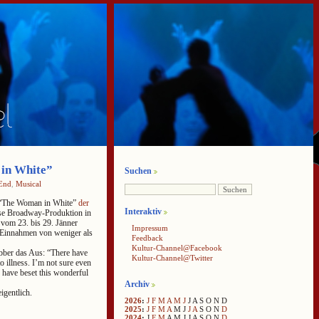
in White”
Suchen
End
,
Musical
 “The Woman in White”
der
Interaktiv
ese Broadway-Produktion in
e vom 23. bis 29. Jänner
Impressum
s Einnahmen von weniger als
Feedback
Kultur-Channel@Facebook
ber das Aus: “There have
Kultur-Channel@Twitter
 illness. I’m not sure even
 have beset this wonderful
Archiv
igentlich.
2026
:
J
F
M
A
M
J
J
A
S
O
N
D
2025
:
J
F
M
A
M
J
J
A
S
O
N
D
2024
:
J
F
M
A
M
J
J
A
S
O
N
D