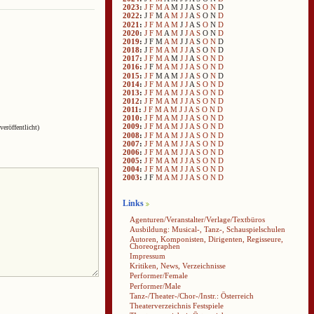
2023
:
J
F
M
A
M
J
J
A
S
O
N
D
2022
:
J
F
M
A
M
J
J
A
S
O
N
D
2021
:
J
F
M
A
M
J
J
A
S
O
N
D
2020
:
J
F
M
A
M
J
J
A
S
O
N
D
2019
:
J
F
M
A
M
J
J
A
S
O
N
D
2018
:
J
F
M
A
M
J
J
A
S
O
N
D
2017
:
J
F
M
A
M
J
J
A
S
O
N
D
2016
:
J
F
M
A
M
J
J
A
S
O
N
D
2015
:
J
F
M
A
M
J
J
A
S
O
N
D
2014
:
J
F
M
A
M
J
J
A
S
O
N
D
2013
:
J
F
M
A
M
J
J
A
S
O
N
D
2012
:
J
F
M
A
M
J
J
A
S
O
N
D
2011
:
J
F
M
A
M
J
J
A
S
O
N
D
2010
:
J
F
M
A
M
J
J
A
S
O
N
D
2009
:
J
F
M
A
M
J
J
A
S
O
N
D
veröffentlicht)
2008
:
J
F
M
A
M
J
J
A
S
O
N
D
2007
:
J
F
M
A
M
J
J
A
S
O
N
D
2006
:
J
F
M
A
M
J
J
A
S
O
N
D
2005
:
J
F
M
A
M
J
J
A
S
O
N
D
2004
:
J
F
M
A
M
J
J
A
S
O
N
D
2003
:
J
F
M
A
M
J
J
A
S
O
N
D
Links
Agenturen/Veranstalter/Verlage/Textbüros
Ausbildung: Musical-, Tanz-, Schauspielschulen
Autoren, Komponisten, Dirigenten, Regisseure,
Choreographen
Impressum
Kritiken, News, Verzeichnisse
Performer/Female
Performer/Male
Tanz-/Theater-/Chor-/Instr.: Österreich
Theaterverzeichnis Festspiele