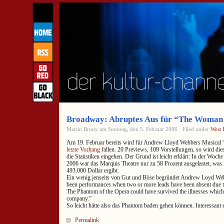
Broadway: Abruptes Aus für “The Woman 
Martin Bruny am Sonntag, den 5. Februar 2006 · Filed under
West 
Am 19. Februar bereits wird für Andrew Lloyd Webbers Musical
letzte Vorhang
fallen. 20 Previews, 109 Vorstellungen, so wird di
die Statistiken eingehen. Der Grund ist leicht erklärt: In der Woch
2006 war das Marquis Theatre nur zu 58 Prozent ausgelastet, wa
493.000 Dollar ergibt.
Ein wenig jenseits von Gut und Böse begründet Andrew Loyd Web
been performances when two or more leads have been absent due to
The Phantom of the Opera could have survived the illnesses which
company.”
So leicht hätte also das Phantom baden gehen können. Interessant e
Permalink