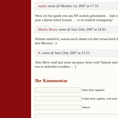
maike
wrote @ Oktober 1st, 2007 at 17:55
Wow ich bin grade erst aus NY zurück gekommen… hab ich
jean valjean sehen konnte … er ist einfach einzigartig!
Martin Bruny
wrote @ Juni 23rd, 2007 at 16:01
Stimmt natürlich, warum auch immer ich das verwechselt h
den Hinweis :-)
K.
wrote @ Juni 23rd, 2007 at 15:51
Also Drew wird laut seine myspace Seite wird Valjean und 
nur so nebenbei erwähnt… :)
Ihr Kommentar
Name (bitte angeben)
E-Mail (bitte angeben, wird nicht 
Website