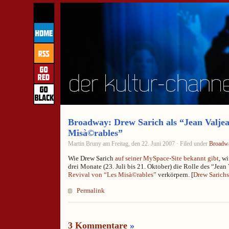
Broadway: Drew Sarich als “Jean Valjea
Misà©rables”
Martin Bruny am Freitag, den 22. Juni 2007 · Filed under
Broadw
Wie Drew Sarich
auf seiner MySpace-Site bekannt gibt
, w
drei Monate (23. Juli bis 21. Oktober) die Rolle des “Jean
Revival von “Les Misà©rables”
verkörpern. [
Drew Sarich
Permalink
3 Kommentare
»