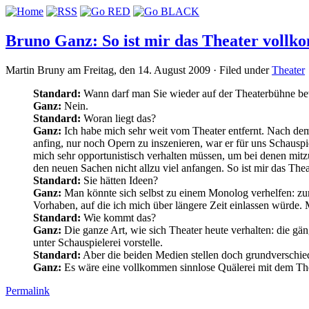
Bruno Ganz: So ist mir das Theater voll
Martin Bruny am Freitag, den 14. August 2009 · Filed under
Theater
Standard:
Wann darf man Sie wieder auf der Theaterbühne b
Ganz:
Nein.
Standard:
Woran liegt das?
Ganz:
Ich habe mich sehr weit vom Theater entfernt. Nach dem
anfing, nur noch Opern zu inszenieren, war er für uns Schauspi
mich sehr opportunistisch verhalten müssen, um bei denen mitzu
den neuen Sachen nicht allzu viel anfangen. So ist mir das The
Standard:
Sie hätten Ideen?
Ganz:
Man könnte sich selbst zu einem Monolog verhelfen: zu
Vorhaben, auf die ich mich über längere Zeit einlassen würde. 
Standard:
Wie kommt das?
Ganz:
Die ganze Art, wie sich Theater heute verhalten: die gän
unter Schauspielerei vorstelle.
Standard:
Aber die beiden Medien stellen doch grundverschi
Ganz:
Es wäre eine vollkommen sinnlose Quälerei mit dem The
Permalink