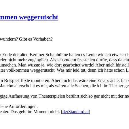
kommen weggerutscht
ewundern? Gibt es Vorhaben?
 Ende der alten Berliner Schaubühne hatten es Leute wie ich etwas sc
eler nicht mehr zugänglich. Als ich zudem feststellen durfte, dass da 
machen. Man wusste ja, wie dort gearbeitet wurde! Aber mich hinstelle
ater vollkommen weggerutscht. Was mir leid tut, denn ich hätte schon L
m Beispiel Texte montieren. Aber auch das wäre eine Ersatzsache. Ich
Manchmal erscheint es mir, als wären alle Sachen, die ich im Theater g
gige Auffassung von Theaterspielen berührt sich so gar nicht mit der m
edene Anforderungen.
ater. Das geht im Moment nicht. [
derStandard.at
]