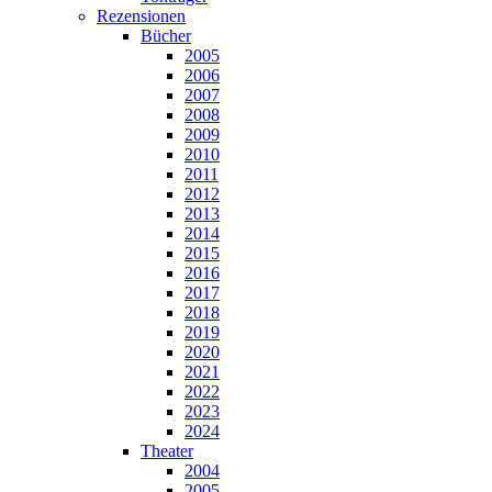
Rezensionen
Bücher
2005
2006
2007
2008
2009
2010
2011
2012
2013
2014
2015
2016
2017
2018
2019
2020
2021
2022
2023
2024
Theater
2004
2005