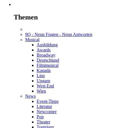
Themen
9Q - Neun Fragen - Neun Antworten
Musical
Ausbildung
Awards
Broadway
Deutschland
Filmmusical
Kanada
Linz
Ungarn
West End
Wien
News
Event-Tipps
Literatur
Newcomer
Pop
Theater
Tonträger