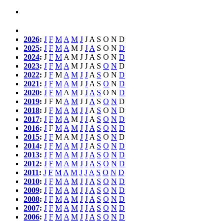
2026
:
J
F
M
A
M
J
J
A
S
O
N
D
2025
:
J
F
M
A
M
J
J
A
S
O
N
D
2024
:
J
F
M
A
M
J
J
A
S
O
N
D
2023
:
J
F
M
A
M
J
J
A
S
O
N
D
2022
:
J
F
M
A
M
J
J
A
S
O
N
D
2021
:
J
F
M
A
M
J
J
A
S
O
N
D
2020
:
J
F
M
A
M
J
J
A
S
O
N
D
2019
:
J
F
M
A
M
J
J
A
S
O
N
D
2018
:
J
F
M
A
M
J
J
A
S
O
N
D
2017
:
J
F
M
A
M
J
J
A
S
O
N
D
2016
:
J
F
M
A
M
J
J
A
S
O
N
D
2015
:
J
F
M
A
M
J
J
A
S
O
N
D
2014
:
J
F
M
A
M
J
J
A
S
O
N
D
2013
:
J
F
M
A
M
J
J
A
S
O
N
D
2012
:
J
F
M
A
M
J
J
A
S
O
N
D
2011
:
J
F
M
A
M
J
J
A
S
O
N
D
2010
:
J
F
M
A
M
J
J
A
S
O
N
D
2009
:
J
F
M
A
M
J
J
A
S
O
N
D
2008
:
J
F
M
A
M
J
J
A
S
O
N
D
2007
:
J
F
M
A
M
J
J
A
S
O
N
D
2006
:
J
F
M
A
M
J
J
A
S
O
N
D