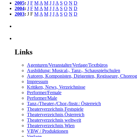
2005
:
J
F
M
A
M
J
J
A
S
O
N
D
2004
:
J
F
M
A
M
J
J
A
S
O
N
D
2003
:
J
F
M
A
M
J
J
A
S
O
N
D
Links
Agenturen/Veranstalter/Verlage/Textbüros
Ausbildung: Musical-, Tanz-, Schauspielschulen
Autoren, Komponisten, Dirigenten, Regisseure, Choreo
Impressum
Kritiken, News, Verzeichnisse
Performer/Female
Performer/Male
Tanz-/Theater-/Chor-/Instr.: Österreich
Theaterverzeichnis Festspiele
Theaterverzeichnis Österreich
Theaterverzeichnis weltweit
Theaterverzeichnis Wien
VBW / Produktionen
Verlage