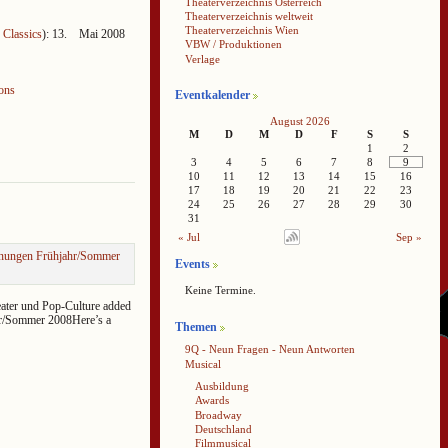
Theaterverzeichnis Österreich
Theaterverzeichnis weltweit
Theaterverzeichnis Wien
 Classics
): 13. Mai 2008
VBW / Produktionen
Verlage
ons
Eventkalender
August 2026
M
D
M
D
F
S
S
1
2
3
4
5
6
7
8
9
10
11
12
13
14
15
16
17
18
19
20
21
22
23
24
25
26
27
28
29
30
31
« Jul
Sep »
einungen Frühjahr/Sommer
Events
Keine Termine.
eater und Pop-Culture added
hr/Sommer 2008Here’s a
Themen
9Q - Neun Fragen - Neun Antworten
Musical
Ausbildung
Awards
Broadway
Deutschland
Filmmusical