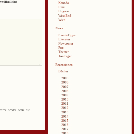
veröffentlicht)
Kanada
Linz
Ungarn
West End
Wien
News
Event-Tipps
Literatur
Newcomer
Pop
Theater
Tonträger
Rezensionen
Bücher
2005
2006
2007
2008
2009
2010
2011
2012
cite=""> <code> <em> <i>
2013
2014
2015
2016
2017
2018