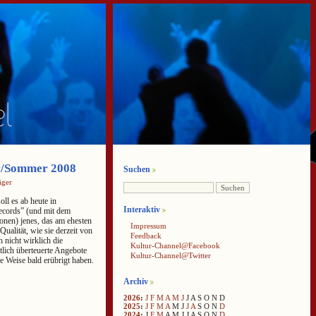
hr/Sommer 2008
Suchen
äger
ll es ab heute in
Interaktiv
ecords” (und mit dem
nen) jenes, das am ehesten
Impressum
ualität, wie sie derzeit von
Feedback
nicht wirklich die
Kultur-Channel@Facebook
nstlich überteuerte Angebote
Kultur-Channel@Twitter
re Weise bald erübrigt haben.
Archiv
2026
:
J
F
M
A
M
J
J
A
S
O
N
D
2025
:
J
F
M
A
M
J
J
A
S
O
N
D
2024
:
J
F
M
A
M
J
J
A
S
O
N
D