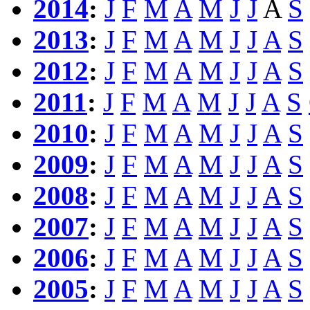
2014
:
J
F
M
A
M
J
J
A
S
2013
:
J
F
M
A
M
J
J
A
S
2012
:
J
F
M
A
M
J
J
A
S
2011
:
J
F
M
A
M
J
J
A
S
2010
:
J
F
M
A
M
J
J
A
S
2009
:
J
F
M
A
M
J
J
A
S
2008
:
J
F
M
A
M
J
J
A
S
2007
:
J
F
M
A
M
J
J
A
S
2006
:
J
F
M
A
M
J
J
A
S
2005
:
J
F
M
A
M
J
J
A
S