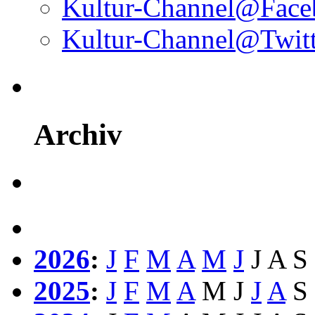
Kultur-Channel@Face
Kultur-Channel@Twitt
Archiv
2026
:
J
F
M
A
M
J
J
A
S
2025
:
J
F
M
A
M
J
J
A
S