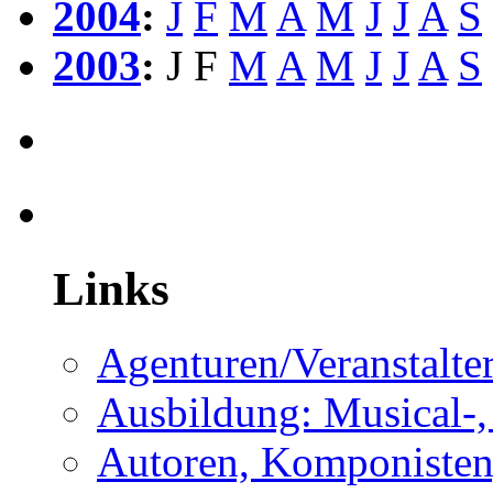
2004
:
J
F
M
A
M
J
J
A
S
2003
:
J
F
M
A
M
J
J
A
S
Links
Agenturen/Veranstalte
Ausbildung: Musical-,
Autoren, Komponisten,