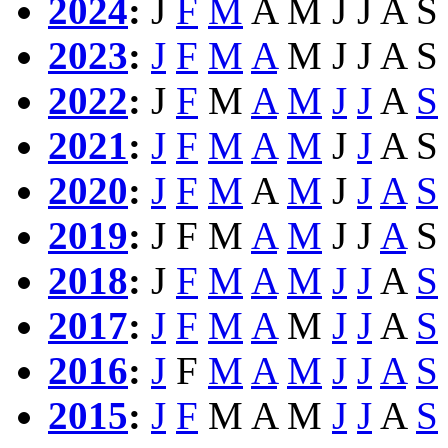
2024
:
J
F
M
A
M
J
J
A
S
2023
:
J
F
M
A
M
J
J
A
S
2022
:
J
F
M
A
M
J
J
A
S
2021
:
J
F
M
A
M
J
J
A
S
2020
:
J
F
M
A
M
J
J
A
S
2019
:
J
F
M
A
M
J
J
A
S
2018
:
J
F
M
A
M
J
J
A
S
2017
:
J
F
M
A
M
J
J
A
S
2016
:
J
F
M
A
M
J
J
A
S
2015
:
J
F
M
A
M
J
J
A
S