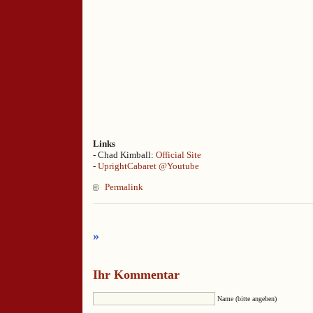
Links
- Chad Kimball:
Official Site
-
UprightCabaret @Youtube
Permalink
»
Ihr Kommentar
Name (bitte angeben)