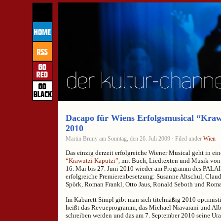
Dacapo für Wiens Erfolgsmusical “Kraw
2010
Martin Bruny am Sonntag, den 26. Juli 2009 · Filed under
Wien
Das einzig derzeit erfolgreiche Wiener Musical geht in ei
“Krawutzi Kaputzi”
, mit Buch, Liedtexten und Musik von
16. Mai bis 27. Juni 2010 wieder am Programm des PALA
erfolgreiche Premierenbesetzung: Susanne Altschul, Claud
Spörk, Roman Frankl, Otto Jaus, Ronald Seboth und Roma
Im Kabarett Simpl gibt man sich titelmäßig 2010 optimist
heißt das Revueprogramm, das Michael Niavarani und Alb
schreiben werden und das am 7. September 2010 seine Ura