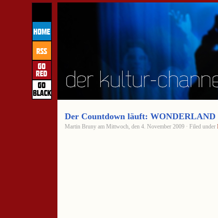
Der Countdown läuft: WONDERLAND
Martin Bruny am Mittwoch, den 4. November 2009 · Filed under