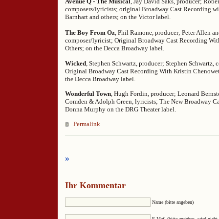
Avenue Q - The Musical
, Jay David Saks, producer; Robe
composers/lyricists; original Broadway Cast Recording wi
Barnhart and others; on the Victor label.
The Boy From Oz
, Phil Ramone, producer; Peter Allen an
composer/lyricist; Original Broadway Cast Recording W
Others; on the Decca Broadway label.
Wicked
, Stephen Schwartz, producer; Stephen Schwartz, c
Original Broadway Cast Recording With Kristin Chenowe
the Decca Broadway label.
Wonderful Town
, Hugh Fordin, producer; Leonard Bernst
Comden & Adolph Green, lyricists; The New Broadway Ca
Donna Murphy on the DRG Theater label.
Permalink
»
Ihr Kommentar
Name (bitte angeben)
E-Mail (bitte angeben, wird nicht 