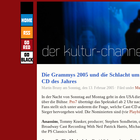
Die Grammys 2005 und die Schlacht um d
CD des Jahres
Martin Bruny am Sonntag, den 13. Februar 2005 · Filed under
Mu
In der Nacht von Sonntag auf Montag geht in den USA di
über die Bühne.
Pro7
überträgt das Spektakel ab 2 Uhr nac
Fans stellt sich unter anderem die Frage, welche Cast-CD
Sieger hervorgehen wird. Die Nominierten sind (vie
Playbi
Assassins
, Tommy Krasker, producer; Stephen Sondheim, c
Broadway Cast Recording With Neil Patrick Harris, Michae
the PS Classics label.