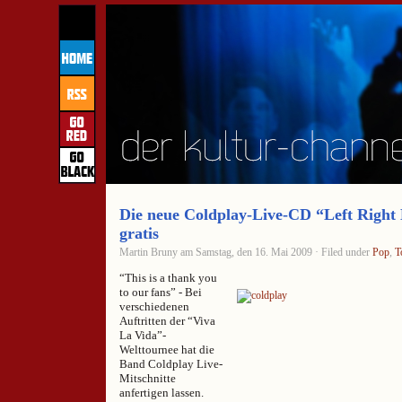
Die neue Coldplay-Live-CD “Left Right 
gratis
Martin Bruny am Samstag, den 16. Mai 2009 · Filed under
Pop
,
T
“This is a thank you
to our fans” - Bei
verschiedenen
Auftritten der “Viva
La Vida”-
Welttournee hat die
Band Coldplay Live-
Mitschnitte
anfertigen lassen.