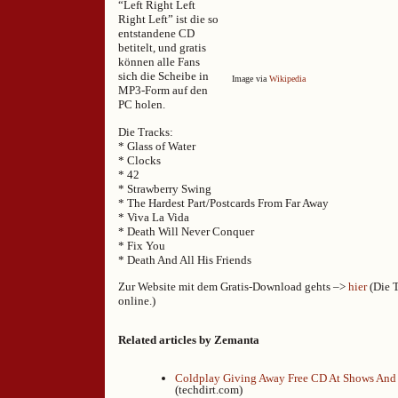
“Left Right Left
Right Left” ist die so
entstandene CD
betitelt, und gratis
können alle Fans
sich die Scheibe in
Image via
Wikipedia
MP3-Form auf den
PC holen.
Die Tracks:
* Glass of Water
* Clocks
* 42
* Strawberry Swing
* The Hardest Part/Postcards From Far Away
* Viva La Vida
* Death Will Never Conquer
* Fix You
* Death And All His Friends
Zur Website mit dem Gratis-Download gehts –>
hier
(Die T
online.)
Related articles by Zemanta
Coldplay Giving Away Free CD At Shows And
(techdirt.com)