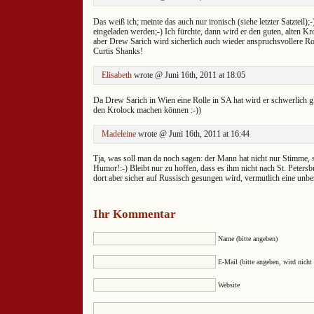
Das weiß ich; meinte das auch nur ironisch (siehe letzter Satzteil);-
eingeladen werden;-) Ich fürchte, dann wird er den guten, alten K
aber Drew Sarich wird sicherlich auch wieder anspruchsvollere Ro
Curtis Shanks!
Elisabeth
wrote @ Juni 16th, 2011 at 18:05
Da Drew Sarich in Wien eine Rolle in SA hat wird er schwerlich gl
den Krolock machen können :-))
Madeleine
wrote @ Juni 16th, 2011 at 16:44
Tja, was soll man da noch sagen: der Mann hat nicht nur Stimme, 
Humor!:-) Bleibt nur zu hoffen, dass es ihm nicht nach St. Petersb
dort aber sicher auf Russisch gesungen wird, vermutlich eine unbe
Ihr Kommentar
Name (bitte angeben)
E-Mail (bitte angeben, wird nicht 
Website