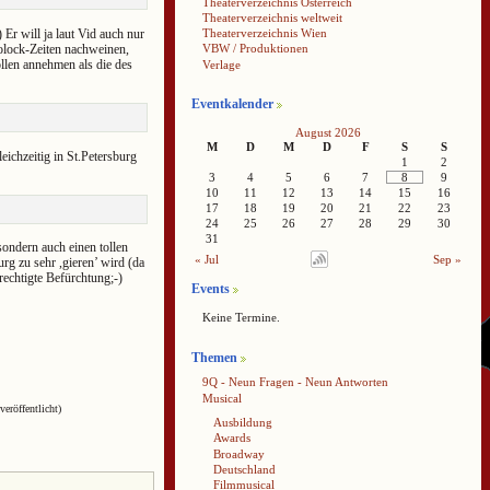
Theaterverzeichnis Österreich
Theaterverzeichnis weltweit
) Er will ja laut Vid auch nur
Theaterverzeichnis Wien
rolock-Zeiten nachweinen,
VBW / Produktionen
llen annehmen als die des
Verlage
Eventkalender
August 2026
M
D
M
D
F
S
S
eichzeitig in St.Petersburg
1
2
3
4
5
6
7
8
9
10
11
12
13
14
15
16
17
18
19
20
21
22
23
24
25
26
27
28
29
30
31
sondern auch einen tollen
« Jul
Sep »
urg zu sehr ,gieren’ wird (da
rechtigte Befürchtung;-)
Events
Keine Termine.
Themen
9Q - Neun Fragen - Neun Antworten
Musical
veröffentlicht)
Ausbildung
Awards
Broadway
Deutschland
Filmmusical