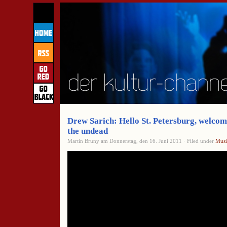
Drew Sarich: Hello St. Petersburg, welcome
the undead
Martin Bruny am Donnerstag, den 16. Juni 2011 · Filed under
Musi