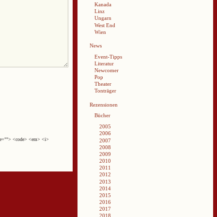
Kanada
Linz
Ungarn
West End
Wien
News
Event-Tipps
Literatur
Newcomer
Pop
Theater
Tonträger
Rezensionen
Bücher
2005
2006
cite=""> <code> <em> <i>
2007
2008
2009
2010
2011
2012
2013
2014
2015
2016
2017
2018