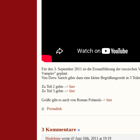
Für den 3. September 2011 ist die Erstaufführung der russischen 
Vampire” geplant.
Von Drew Sarich gibts dazu eine kleine Begrüßungsrede in 3 Teile
Zu Teil 2 gehts –>
hier
Zu Teil 3 gehts –>
hier
Grüße gibt es auch von Roman Polanski ->
hier
Permalink
3 Kommentare
»
Madeleine
wrote @ Juni 16th, 2011 at 19:19