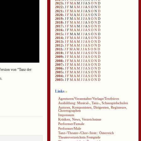
2023
:
J
F
M
A
M
J
J
A
S
O
N
D
2022
:
J
F
M
A
M
J
J
A
S
O
N
D
2021
:
J
F
M
A
M
J
J
A
S
O
N
D
2020
:
J
F
M
A
M
J
J
A
S
O
N
D
2019
:
J
F
M
A
M
J
J
A
S
O
N
D
2018
:
J
F
M
A
M
J
J
A
S
O
N
D
2017
:
J
F
M
A
M
J
J
A
S
O
N
D
2016
:
J
F
M
A
M
J
J
A
S
O
N
D
2015
:
J
F
M
A
M
J
J
A
S
O
N
D
2014
:
J
F
M
A
M
J
J
A
S
O
N
D
2013
:
J
F
M
A
M
J
J
A
S
O
N
D
2012
:
J
F
M
A
M
J
J
A
S
O
N
D
2011
:
J
F
M
A
M
J
J
A
S
O
N
D
2010
:
J
F
M
A
M
J
J
A
S
O
N
D
2009
:
J
F
M
A
M
J
J
A
S
O
N
D
2008
:
J
F
M
A
M
J
J
A
S
O
N
D
2007
:
J
F
M
A
M
J
J
A
S
O
N
D
2006
:
J
F
M
A
M
J
J
A
S
O
N
D
Version von “Tanz der
2005
:
J
F
M
A
M
J
J
A
S
O
N
D
2004
:
J
F
M
A
M
J
J
A
S
O
N
D
n.
2003
:
J
F
M
A
M
J
J
A
S
O
N
D
Links
Agenturen/Veranstalter/Verlage/Textbüros
Ausbildung: Musical-, Tanz-, Schauspielschulen
Autoren, Komponisten, Dirigenten, Regisseure,
Choreographen
Impressum
Kritiken, News, Verzeichnisse
Performer/Female
Performer/Male
Tanz-/Theater-/Chor-/Instr.: Österreich
Theaterverzeichnis Festspiele