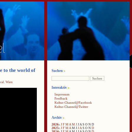
 to the world of
Suchen
cal
,
Wien
Interaktiv
Impressum
Feedback
Kultur-Channel@Facebook
Kultur-Channel@Twitter
Archiv
2026
:
J
F
M
A
M
J
J
A
S
O
N
D
2025
:
J
F
M
A
M
J
J
A
S
O
N
D
2024
:
J
F
M
A
M
J
J
A
S
O
N
D