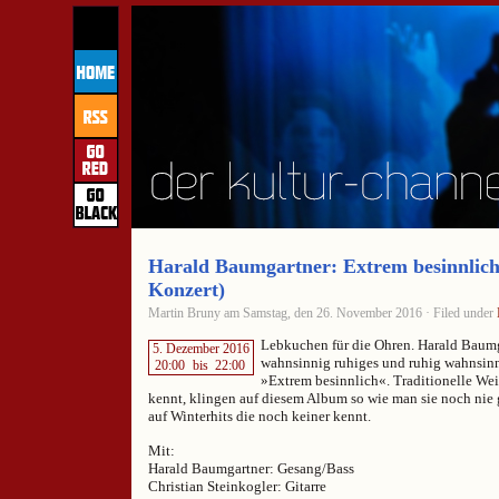
Harald Baumgartner: Extrem besinnlich
Konzert)
Martin Bruny am Samstag, den 26. November 2016 · Filed under
Lebkuchen für die Ohren. Harald Baumga
5. Dezember 2016
wahnsinnig ruhiges und ruhig wahnsin
20:00
bis
22:00
»Extrem besinnlich«. Traditionelle Wei
kennt, klingen auf diesem Album so wie man sie noch nie g
auf Winterhits die noch keiner kennt.
Mit:
Harald Baumgartner: Gesang/Bass
Christian Steinkogler: Gitarre