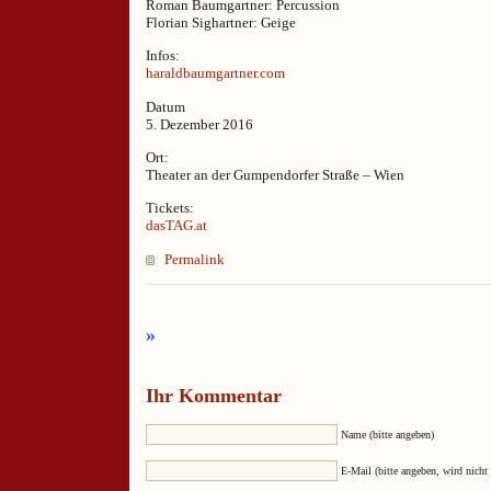
Roman Baumgartner: Percussion
Florian Sighartner: Geige
Infos:
haraldbaumgartner.com
Datum
5. Dezember 2016
Ort:
Theater an der Gumpendorfer Straße – Wien
Tickets:
dasTAG.at
Permalink
»
Ihr Kommentar
Name (bitte angeben)
E-Mail (bitte angeben, wird nicht 