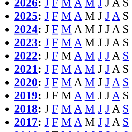
2026
:
J
F
M
A
M
J
J
A
S
2025
:
J
F
M
A
M
J
J
A
S
2024
:
J
F
M
A
M
J
J
A
S
2023
:
J
F
M
A
M
J
J
A
S
2022
:
J
F
M
A
M
J
J
A
S
2021
:
J
F
M
A
M
J
J
A
S
2020
:
J
F
M
A
M
J
J
A
S
2019
:
J
F
M
A
M
J
J
A
S
2018
:
J
F
M
A
M
J
J
A
S
2017
:
J
F
M
A
M
J
J
A
S