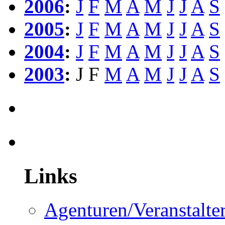
2006
:
J
F
M
A
M
J
J
A
S
2005
:
J
F
M
A
M
J
J
A
S
2004
:
J
F
M
A
M
J
J
A
S
2003
:
J
F
M
A
M
J
J
A
S
Links
Agenturen/Veranstalte