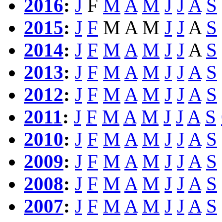
2016
:
J
F
M
A
M
J
J
A
S
2015
:
J
F
M
A
M
J
J
A
S
2014
:
J
F
M
A
M
J
J
A
S
2013
:
J
F
M
A
M
J
J
A
S
2012
:
J
F
M
A
M
J
J
A
S
2011
:
J
F
M
A
M
J
J
A
S
2010
:
J
F
M
A
M
J
J
A
S
2009
:
J
F
M
A
M
J
J
A
S
2008
:
J
F
M
A
M
J
J
A
S
2007
:
J
F
M
A
M
J
J
A
S