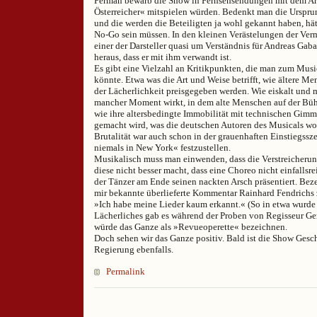
Perman bewarb die Show in Fernsehsendungen mit dem Ar
Österreicher« mitspielen würden. Bedenkt man die Urspru
und die werden die Beteiligten ja wohl gekannt haben, hä
No-Go sein müssen. In den kleinen Verästelungen der Ve
einer der Darsteller quasi um Verständnis für Andreas Gabali
heraus, dass er mit ihm verwandt ist.
Es gibt eine Vielzahl an Kritikpunkten, die man zum Music
könnte. Etwa was die Art und Weise betrifft, wie ältere M
der Lächerlichkeit preisgegeben werden. Wie eiskalt und 
mancher Moment wirkt, in dem alte Menschen auf der Bühn
wie ihre altersbedingte Immobilität mit technischen Gimmi
gemacht wird, was die deutschen Autoren des Musicals w
Brutalität war auch schon in der grauenhaften Einstiegss
niemals in New York« festzustellen.
Musikalisch muss man einwenden, dass die Verstreicheru
diese nicht besser macht, dass eine Choreo nicht einfallsre
der Tänzer am Ende seinen nackten Arsch präsentiert. Beze
mir bekannte überlieferte Kommentar Rainhard Fendrichs
»Ich habe meine Lieder kaum erkannt.« (So in etwa wurde e
Lächerliches gab es während der Proben von Regisseur Ger
würde das Ganze als »Revueoperette« bezeichnen.
Doch sehen wir das Ganze positiv. Bald ist die Show Gesch
Regierung ebenfalls.
Permalink