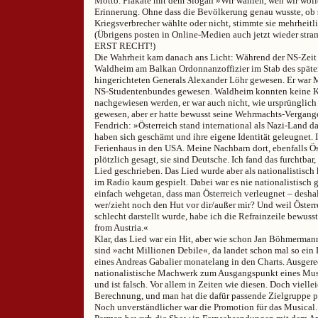
Motto. Plakate mit dem Slogan »Wir wählen, wen wir woll
Erinnerung. Ohne dass die Bevölkerung genau wusste, ob 
Kriegsverbrecher wählte oder nicht, stimmte sie mehrheitl
(Übrigens posten in Online-Medien auch jetzt wieder st
ERST RECHT!)
Die Wahrheit kam danach ans Licht: Während der NS-Zeit w
Waldheim am Balkan Ordonnanzoffizier im Stab des später
hingerichteten Generals Alexander Löhr gewesen. Er war 
NS-Studentenbundes gewesen. Waldheim konnten keine K
nachgewiesen werden, er war auch nicht, wie ursprünglich 
gewesen, aber er hatte bewusst seine Wehrmachts-Vergang
Fendrich: »Österreich stand international als Nazi-Land da
haben sich geschämt und ihre eigene Identität geleugnet. 
Ferienhaus in den USA. Meine Nachbarn dort, ebenfalls Ös
plötzlich gesagt, sie sind Deutsche. Ich fand das furchtbar
Lied geschrieben. Das Lied wurde aber als nationalistisch 
im Radio kaum gespielt. Dabei war es nie nationalistisch 
einfach wehgetan, dass man Österreich verleugnet – deshal
wer/zieht noch den Hut vor dir/außer mir? Und weil Österr
schlecht darstellt wurde, habe ich die Refrainzeile bewuss
from Austria.«
Klar, das Lied war ein Hit, aber wie schon Jan Böhmermann
sind »acht Millionen Debile«, da landet schon mal so ein 
eines Andreas Gabalier monatelang in den Charts. Ausgere
nationalistische Machwerk zum Ausgangspunkt eines Mus
und ist falsch. Vor allem in Zeiten wie diesen. Doch vielle
Berechnung, und man hat die dafür passende Zielgruppe 
Noch unverständlicher war die Promotion für das Musical.