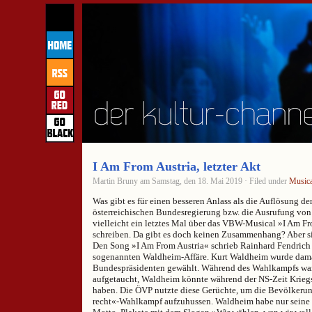
I Am From Austria, letzter Akt
Martin Bruny am Samstag, den 18. Mai 2019 · Filed under
Musica
Was gibt es für einen besseren Anlass als die Auflösung de
österreichischen Bundesregierung bzw. die Ausrufung vo
vielleicht ein letztes Mal über das VBW-Musical »I Am Fr
schreiben. Da gibt es doch keinen Zusammenhang? Aber si
Den Song »I Am From Austria« schrieb Rainhard Fendrich
sogenannten Waldheim-Affäre. Kurt Waldheim wurde dam
Bundespräsidenten gewählt. Während des Wahlkampfs wa
aufgetaucht, Waldheim könnte während der NS-Zeit Krie
haben. Die ÖVP nutzte diese Gerüchte, um die Bevölkerung
recht«-Wahlkampf aufzuhussen. Waldheim habe nur seine Pf