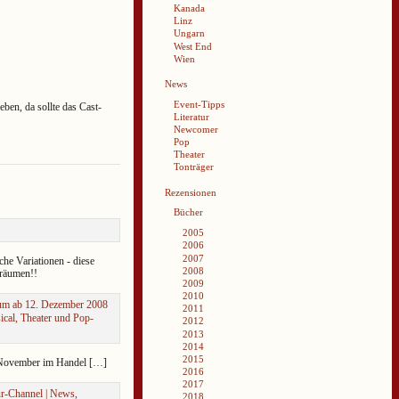
Kanada
Linz
Ungarn
West End
Wien
News
Event-Tipps
en, da sollte das Cast-
Literatur
Newcomer
Pop
Theater
Tonträger
Rezensionen
Bücher
2005
2006
2007
che Variationen - diese
2008
Träumen!!
2009
2010
bum ab 12. Dezember 2008
2011
ical, Theater und Pop-
2012
2013
2014
2015
 November im Handel […]
2016
2017
ur-Channel | News,
2018