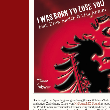
Der in englischer Sprache gesungene Song (Frank Wildhorn/Jack
eindeutiger Zielrichtung Charts von
HitSquad/MG-Sound
als pop
mit Produktionen internationalen Formats feinjustiert produziert, u