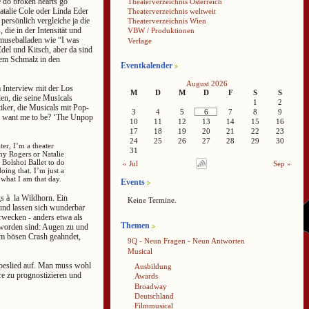
 do broken hearts go”
Theaterverzeichnis Österreich
Natalie Cole oder Linda Eder
Theaterverzeichnis weltweit
persönlich vergleiche ja die
Theaterverzeichnis Wien
ie in der Intensität und
VBW / Produktionen
hmuseballaden wie “I was
Verlage
del und Kitsch, aber da sind
 dem Schmalz in den
Eventkalender
August 2026
 Interview mit der Los
M
D
M
D
F
S
S
en, die seine Musicals
1
2
ker, die Musicals mit Pop-
3
4
5
6
7
8
9
ey want me to be? ‘The Unpop
10
11
12
13
14
15
16
17
18
19
20
21
22
23
24
25
26
27
28
29
30
er, I’m a theater
31
y Rogers or Natalie
Bolshoi Ballet to do
« Jul
Sep »
oing that. I’m just a
what I am that day.
Events
s à la Wildhorn. Ein
Keine Termine.
 und lassen sich wunderbar
rwecken - anders etwa als
Themen
t worden sind: Augen zu und
nem bösen Crash geahndet,
9Q - Neun Fragen - Neun Antworten
Musical
ebeslied auf. Man muss wohl
Ausbildung
re zu prognostizieren und
Awards
Broadway
Deutschland
Filmmusical