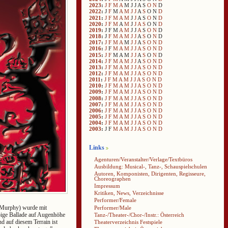
2023
:
J
F
M
A
M
J
J
A
S
O
N
D
2022
:
J
F
M
A
M
J
J
A
S
O
N
D
2021
:
J
F
M
A
M
J
J
A
S
O
N
D
2020
:
J
F
M
A
M
J
J
A
S
O
N
D
2019
:
J
F
M
A
M
J
J
A
S
O
N
D
2018
:
J
F
M
A
M
J
J
A
S
O
N
D
2017
:
J
F
M
A
M
J
J
A
S
O
N
D
2016
:
J
F
M
A
M
J
J
A
S
O
N
D
2015
:
J
F
M
A
M
J
J
A
S
O
N
D
2014
:
J
F
M
A
M
J
J
A
S
O
N
D
2013
:
J
F
M
A
M
J
J
A
S
O
N
D
2012
:
J
F
M
A
M
J
J
A
S
O
N
D
2011
:
J
F
M
A
M
J
J
A
S
O
N
D
2010
:
J
F
M
A
M
J
J
A
S
O
N
D
2009
:
J
F
M
A
M
J
J
A
S
O
N
D
2008
:
J
F
M
A
M
J
J
A
S
O
N
D
2007
:
J
F
M
A
M
J
J
A
S
O
N
D
2006
:
J
F
M
A
M
J
J
A
S
O
N
D
2005
:
J
F
M
A
M
J
J
A
S
O
N
D
2004
:
J
F
M
A
M
J
J
A
S
O
N
D
2003
:
J
F
M
A
M
J
J
A
S
O
N
D
Links
Agenturen/Veranstalter/Verlage/Textbüros
Ausbildung: Musical-, Tanz-, Schauspielschulen
Autoren, Komponisten, Dirigenten, Regisseure,
Choreographen
Impressum
Kritiken, News, Verzeichnisse
Performer/Female
 Murphy) wurde mit
Performer/Male
pige Ballade auf Augenhöhe
Tanz-/Theater-/Chor-/Instr.: Österreich
nd auf diesem Terrain ist
Theaterverzeichnis Festspiele