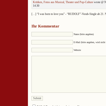
Kritiken, Fotos aus Musical, Theater und Pop-Culture
wrote @ No
14:30
[…] “I was born to love you” - “RUDOLF”-Vorab-Single ab 21.
Ihr Kommentar
Name (bitte angeben)
E-Mail (bitte angeben, wird nicht 
Website