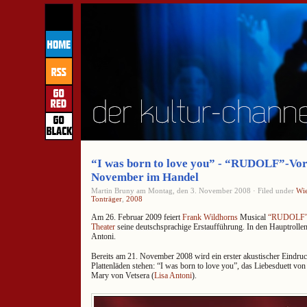
“I was born to love you” - “RUDOLF”-Vora
November im Handel
Martin Bruny am Montag, den 3. November 2008 · Filed under
Wi
Tonträger
,
2008
Am 26. Februar 2009 feiert
Frank Wildhorns
Musical
“RUDOLF
Theater
seine deutschsprachige Erstaufführung. In den Hauptrolle
Antoni.
Bereits am 21. November 2008 wird ein erster akustischer Eindru
Plattenläden stehen: “I was born to love you”, das Liebesduett von
Mary von Vetsera (
Lisa Antoni
).