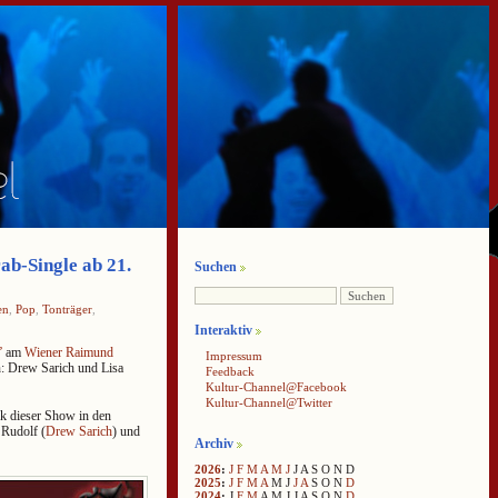
b-Single ab 21.
Suchen
en
,
Pop
,
Tonträger
,
Interaktiv
”
am
Wiener Raimund
Impressum
n: Drew Sarich und Lisa
Feedback
Kultur-Channel@Facebook
Kultur-Channel@Twitter
ck dieser Show in den
 Rudolf (
Drew Sarich
) und
Archiv
2026
:
J
F
M
A
M
J
J
A
S
O
N
D
2025
:
J
F
M
A
M
J
J
A
S
O
N
D
2024
:
J
F
M
A
M
J
J
A
S
O
N
D