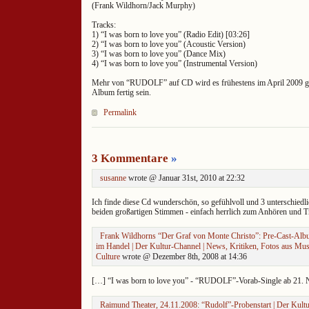
(Frank Wildhorn/Jack Murphy)
Tracks:
1) “I was born to love you” (Radio Edit) [03:26]
2) “I was born to love you” (Acoustic Version)
3) “I was born to love you” (Dance Mix)
4) “I was born to love you” (Instrumental Version)
Mehr von “RUDOLF” auf CD wird es frühestens im April 2009 geb
Album fertig sein.
Permalink
3 Kommentare
»
susanne
wrote @ Januar 31st, 2010 at 22:32
Ich finde diese Cd wunderschön, so gefühlvoll und 3 unterschiedli
beiden großartigen Stimmen - einfach herrlich zum Anhören und 
Frank Wildhorns “Der Graf von Monte Christo”: Pre-Cast-Al
im Handel | Der Kultur-Channel | News, Kritiken, Fotos aus Mus
Culture
wrote @ Dezember 8th, 2008 at 14:36
[…] “I was born to love you” - “RUDOLF”-Vorab-Single ab 21.
Raimund Theater, 24.11.2008: “Rudolf”-Probenstart | Der Kult