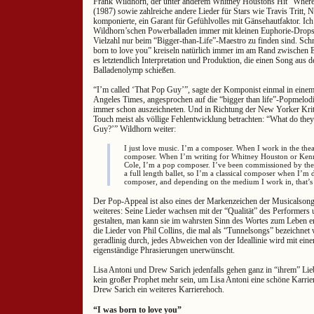
Frank Wildhorn, der unter anderem Whitney Houstons Hit “Where
(1987) sowie zahlreiche andere Lieder für Stars wie Travis Tritt, 
komponierte, ein Garant für Gefühlvolles mit Gänsehautfaktor. Ich 
Wildhorn’schen Powerballaden immer mit kleinen Euphorie-Drops, d
Vielzahl nur beim “Bigger-than-Life”-Maestro zu finden sind. Sc
born to love you” kreiseln natürlich immer im am Rand zwischen E
es letztendlich Interpretation und Produktion, die einen Song aus
Balladenolymp schießen.
“I’m called ‘That Pop Guy’”, sagte der Komponist einmal in einem
Angeles Times, angesprochen auf die “bigger than life”-Popmelodi
immer schon auszeichneten. Und in Richtung der New Yorker Kriti
Touch meist als völlige Fehlentwicklung betrachten: “What do th
Guy?’” Wildhorn weiter:
I just love music. I’m a composer. When I work in the theat
composer. When I’m writing for Whitney Houston or Kenn
Cole, I’m a pop composer. I’ve been commissioned by the 
a full length ballet, so I’m a classical composer when I’m d
composer, and depending on the medium I work in, that’s 
Der Pop-Appeal ist also eines der Markenzeichen der Musicalsong
weiteres: Seine Lieder wachsen mit der “Qualität” des Performers
gestalten, man kann sie im wahrsten Sinn des Wortes zum Leben e
die Lieder von Phil Collins, die mal als “Tunnelsongs” bezeichne
geradlinig durch, jedes Abweichen von der Ideallinie wird mit ei
eigenständige Phrasierungen unerwünscht.
Lisa Antoni und Drew Sarich jedenfalls gehen ganz in “ihrem” Li
kein großer Prophet mehr sein, um Lisa Antoni eine schöne Karrie
Drew Sarich ein weiteres Karrierehoch.
“I was born to love you”