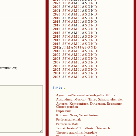
2023
:
J
F
M
A
M
J
J
A
S
O
N
D
2022
:
J
F
M
A
M
J
J
A
S
O
N
D
2021
:
J
F
M
A
M
J
J
A
S
O
N
D
2020
:
J
F
M
A
M
J
J
A
S
O
N
D
2019
:
J
F
M
A
M
J
J
A
S
O
N
D
2018
:
J
F
M
A
M
J
J
A
S
O
N
D
2017
:
J
F
M
A
M
J
J
A
S
O
N
D
2016
:
J
F
M
A
M
J
J
A
S
O
N
D
2015
:
J
F
M
A
M
J
J
A
S
O
N
D
2014
:
J
F
M
A
M
J
J
A
S
O
N
D
2013
:
J
F
M
A
M
J
J
A
S
O
N
D
2012
:
J
F
M
A
M
J
J
A
S
O
N
D
2011
:
J
F
M
A
M
J
J
A
S
O
N
D
2010
:
J
F
M
A
M
J
J
A
S
O
N
D
2009
:
J
F
M
A
M
J
J
A
S
O
N
D
2008
:
J
F
M
A
M
J
J
A
S
O
N
D
2007
:
J
F
M
A
M
J
J
A
S
O
N
D
2006
:
J
F
M
A
M
J
J
A
S
O
N
D
veröffentlicht)
2005
:
J
F
M
A
M
J
J
A
S
O
N
D
2004
:
J
F
M
A
M
J
J
A
S
O
N
D
2003
:
J
F
M
A
M
J
J
A
S
O
N
D
Links
Agenturen/Veranstalter/Verlage/Textbüros
Ausbildung: Musical-, Tanz-, Schauspielschulen
Autoren, Komponisten, Dirigenten, Regisseure,
Choreographen
Impressum
Kritiken, News, Verzeichnisse
Performer/Female
Performer/Male
Tanz-/Theater-/Chor-/Instr.: Österreich
Theaterverzeichnis Festspiele