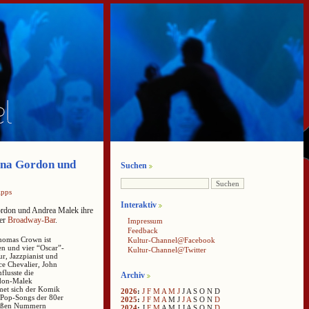
Lana Gordon und
Suchen
ipps
Interaktiv
Gordon und Andrea Malek ihre
ner
Broadway-Bar
.
Impressum
Feedback
Thomas Crown ist
Kultur-Channel@Facebook
n und vier “Oscar”-
Kultur-Channel@Twitter
r, Jazzpianist und
ce Chevalier, John
flusste die
Archiv
rdon-Malek
met sich der Komik
2026
:
J
F
M
A
M
J
J
A
S
O
N
D
 Pop-Songs der 80er
2025
:
J
F
M
A
M
J
J
A
S
O
N
D
großen Nummern
2024
:
J
F
M
A
M
J
J
A
S
O
N
D