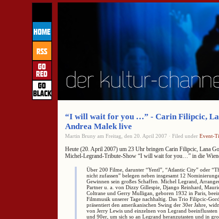
“I will wait for you …” - Carin Filipcic, 
Andrea Malek live
Martin Bruny am Freitag, den 20. April 2007 · Filed under
Event-T
Heute (20. April 2007) um 23 Uhr bringen Carin Filipcic, Lana 
Michel-Legrand-Tribute-Show “I will wait for you…” in die Wie
Über 200 Filme, darunter “Yentl”, “Atlantic City” oder “
nicht zufassen” belegen neben insgesamt 12 Nominierunge
Gewinnen sein großes Schaffen. Michel Legrand, Arrangeu
Partner u. a. von Dizzy Gillespie, Django Reinhard, Mauri
Coltrane und Gerry Mulligan, geboren 1932 in Paris, beein
Filmmusik unserer Tage nachhaltig. Das Trio Filipcic-Go
präsentiert den amerikanischen Swing der 30er Jahre, wid
von Jerry Lewis und einzelnen von Legrand beeinflussten
und 90er, um sich so an Legrand heranzutasten und in 