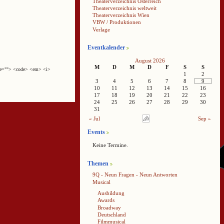
Theaterverzeichnis Österreich
Theaterverzeichnis weltweit
Theaterverzeichnis Wien
VBW / Produktionen
Verlage
Eventkalender
August 2026
M
D
M
D
F
S
S
cite=""> <code> <em> <i>
1
2
3
4
5
6
7
8
9
10
11
12
13
14
15
16
17
18
19
20
21
22
23
24
25
26
27
28
29
30
31
« Jul
Sep »
Events
Keine Termine.
Themen
9Q - Neun Fragen - Neun Antworten
Musical
Ausbildung
Awards
Broadway
Deutschland
Filmmusical