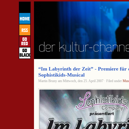
“Im Labyrinth der Zeit” - Premiere für 
Sophistikids-Musical
Martin Bruny am Mittwoch, den 25. April 2007 · Filed under
Musi