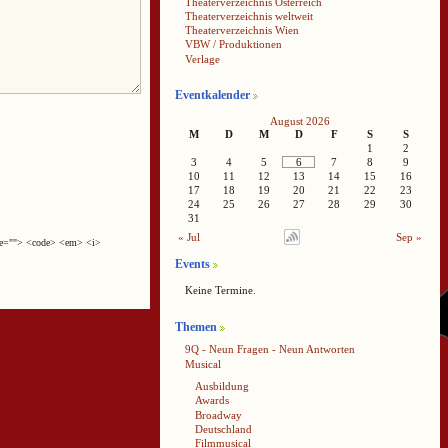
Theaterverzeichnis Österreich
Theaterverzeichnis weltweit
Theaterverzeichnis Wien
VBW / Produktionen
Verlage
Eventkalender
August 2026
M
D
M
D
F
S
S
1
2
3
4
5
6
7
8
9
10
11
12
13
14
15
16
17
18
19
20
21
22
23
24
25
26
27
28
29
30
31
« Jul
Sep »
cite=""> <code> <em> <i>
Events
Keine Termine.
Themen
9Q - Neun Fragen - Neun Antworten
Musical
Ausbildung
Awards
Broadway
Deutschland
Filmmusical