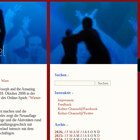
Suchen
,
Wien
Joseph and the Amazing
Interaktiv
19. Oktober 2008 in der
ge des Online-Spiels
“Wiener
Impressum
Feedback
Kultur-Channel@Facebook
nt machen und die
Kultur-Channel@Twitter
les zeigt die Neuauflage
ge und die Aktivitäten rund
handlungsgeschick mit
Archiv
erlauf intensiv mit dem
2026
:
J
F
M
A
M
J
J
A
S
O
N
D
schäftigen.
2025
:
J
F
M
A
M
J
J
A
S
O
N
D
2024
:
J
F
M
A
M
J
J
A
S
O
N
D