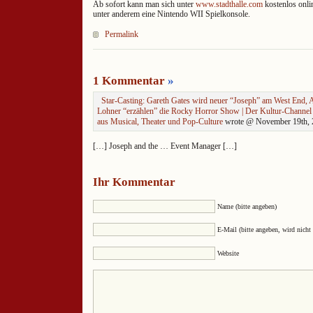
Ab sofort kann man sich unter
www.stadthalle.com
kostenlos onli
unter anderem eine Nintendo WII Spielkonsole.
Permalink
1 Kommentar
»
Star-Casting: Gareth Gates wird neuer “Joseph” am West End, 
Lohner “erzählen” die Rocky Horror Show | Der Kultur-Channel 
aus Musical, Theater und Pop-Culture
wrote @ November 19th, 2
[…] Joseph and the … Event Manager […]
Ihr Kommentar
Name (bitte angeben)
E-Mail (bitte angeben, wird nicht 
Website