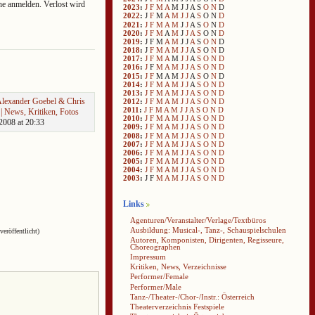
ne anmelden. Verlost wird
2023
:
J
F
M
A
M
J
J
A
S
O
N
D
2022
:
J
F
M
A
M
J
J
A
S
O
N
D
2021
:
J
F
M
A
M
J
J
A
S
O
N
D
2020
:
J
F
M
A
M
J
J
A
S
O
N
D
2019
:
J
F
M
A
M
J
J
A
S
O
N
D
2018
:
J
F
M
A
M
J
J
A
S
O
N
D
2017
:
J
F
M
A
M
J
J
A
S
O
N
D
2016
:
J
F
M
A
M
J
J
A
S
O
N
D
2015
:
J
F
M
A
M
J
J
A
S
O
N
D
2014
:
J
F
M
A
M
J
J
A
S
O
N
D
2013
:
J
F
M
A
M
J
J
A
S
O
N
D
Alexander Goebel & Chris
2012
:
J
F
M
A
M
J
J
A
S
O
N
D
2011
:
J
F
M
A
M
J
J
A
S
O
N
D
| News, Kritiken, Fotos
2010
:
J
F
M
A
M
J
J
A
S
O
N
D
008 at 20:33
2009
:
J
F
M
A
M
J
J
A
S
O
N
D
2008
:
J
F
M
A
M
J
J
A
S
O
N
D
2007
:
J
F
M
A
M
J
J
A
S
O
N
D
2006
:
J
F
M
A
M
J
J
A
S
O
N
D
2005
:
J
F
M
A
M
J
J
A
S
O
N
D
2004
:
J
F
M
A
M
J
J
A
S
O
N
D
2003
:
J
F
M
A
M
J
J
A
S
O
N
D
Links
Agenturen/Veranstalter/Verlage/Textbüros
Ausbildung: Musical-, Tanz-, Schauspielschulen
veröffentlicht)
Autoren, Komponisten, Dirigenten, Regisseure,
Choreographen
Impressum
Kritiken, News, Verzeichnisse
Performer/Female
Performer/Male
Tanz-/Theater-/Chor-/Instr.: Österreich
Theaterverzeichnis Festspiele