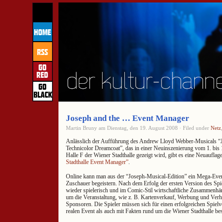
Joseph and the … Event Manager
Martin Bruny am Dienstag, den 19. August 2008 · Filed under
Netz
Anlässlich der Aufführung des Andrew Lloyd Webber-Musicals “
Technicolor Dreamcoat”, das in einer Neuinszenierung vom 1. bis 
Halle F der Wiener Stadthalle gezeigt wird, gibt es eine Neuaufla
Stadthalle Event Manager”
.
Online kann man aus der “Joseph-Musical-Edition” ein Mega-Eve
Zuschauer begeistern. Nach dem Erfolg der ersten Version des Spie
wieder spielerisch und im Comic-Stil wirtschaftliche Zusammenhän
um die Veranstaltung, wie z. B. Kartenverkauf, Werbung und Ver
Sponsoren. Die Spieler müssen sich für einen erfolgreichen Spielv
realen Event als auch mit Fakten rund um die Wiener Stadthalle be