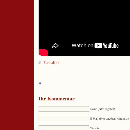
Permalink
»
Ihr Kommentar
Name (bitte angeben)
E-Mail (bitte angeben, wird nicht 
Website