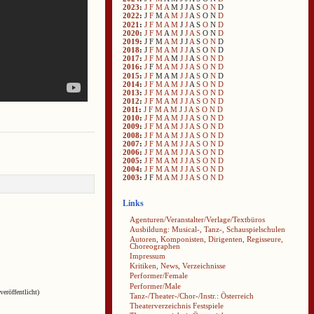
2023
:
J
F
M
A
M
J
J
A
S
O
N
D
2022
:
J
F
M
A
M
J
J
A
S
O
N
D
2021
:
J
F
M
A
M
J
J
A
S
O
N
D
2020
:
J
F
M
A
M
J
J
A
S
O
N
D
2019
:
J
F
M
A
M
J
J
A
S
O
N
D
2018
:
J
F
M
A
M
J
J
A
S
O
N
D
2017
:
J
F
M
A
M
J
J
A
S
O
N
D
2016
:
J
F
M
A
M
J
J
A
S
O
N
D
2015
:
J
F
M
A
M
J
J
A
S
O
N
D
2014
:
J
F
M
A
M
J
J
A
S
O
N
D
2013
:
J
F
M
A
M
J
J
A
S
O
N
D
2012
:
J
F
M
A
M
J
J
A
S
O
N
D
2011
:
J
F
M
A
M
J
J
A
S
O
N
D
2010
:
J
F
M
A
M
J
J
A
S
O
N
D
2009
:
J
F
M
A
M
J
J
A
S
O
N
D
2008
:
J
F
M
A
M
J
J
A
S
O
N
D
2007
:
J
F
M
A
M
J
J
A
S
O
N
D
2006
:
J
F
M
A
M
J
J
A
S
O
N
D
2005
:
J
F
M
A
M
J
J
A
S
O
N
D
2004
:
J
F
M
A
M
J
J
A
S
O
N
D
2003
:
J
F
M
A
M
J
J
A
S
O
N
D
Links
Agenturen/Veranstalter/Verlage/Textbüros
Ausbildung: Musical-, Tanz-, Schauspielschulen
Autoren, Komponisten, Dirigenten, Regisseure,
Choreographen
Impressum
Kritiken, News, Verzeichnisse
Performer/Female
Performer/Male
veröffentlicht)
Tanz-/Theater-/Chor-/Instr.: Österreich
Theaterverzeichnis Festspiele