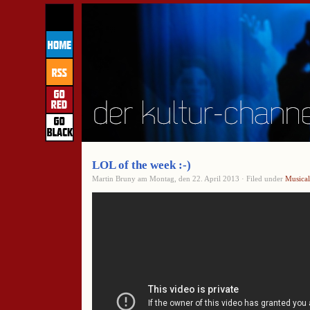
LOL of the week :-)
Martin Bruny am Montag, den 22. April 2013 · Filed under
Musical