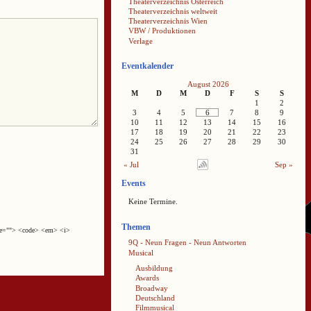
Theaterverzeichnis Österreich
Theaterverzeichnis weltweit
Theaterverzeichnis Wien
VBW / Produktionen
Verlage
Eventkalender
August 2026
M
D
M
D
F
S
S
1
2
3
4
5
6
7
8
9
10
11
12
13
14
15
16
17
18
19
20
21
22
23
24
25
26
27
28
29
30
31
« Jul
Sep »
Events
Keine Termine.
Themen
cite=""> <code> <em> <i>
9Q - Neun Fragen - Neun Antworten
Musical
Ausbildung
Awards
Broadway
Deutschland
Filmmusical