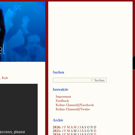
Suchen
,
Kult
Interaktiv
Impressum
Feedback
Kultur-Channel@Facebook
Kultur-Channel@Twitter
Archiv
2026
:
J
F
M
A
M
J
J
A
S
O
N
D
2025
:
J
F
M
A
M
J
J
A
S
O
N
D
2024
:
J
F
M
A
M
J
J
A
S
O
N
D