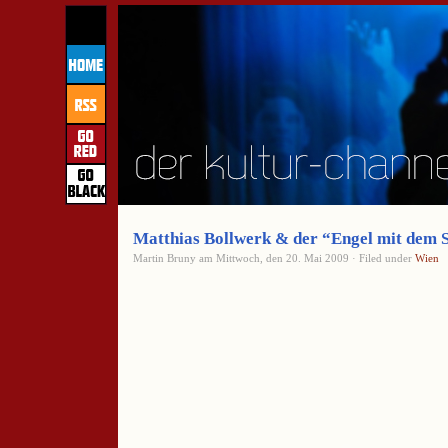
Matthias Bollwerk & der “Engel mit dem 
Martin Bruny am Mittwoch, den 20. Mai 2009 · Filed under
Wien