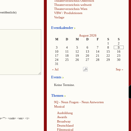
Theaterverzeichnis Österreich
Theaterverzeichnis weltweit
Theaterverzeichnis Wien
veröffentlicht)
VBW / Produktionen
Verlage
Eventkalender
August 2026
M
D
M
D
F
S
S
1
2
3
4
5
6
7
8
9
10
11
12
13
14
15
16
17
18
19
20
21
22
23
24
25
26
27
28
29
30
31
« Jul
Sep »
Events
Keine Termine.
Themen
9Q - Neun Fragen - Neun Antworten
Musical
Ausbildung
Awards
cite=""> <code> <em> <i>
Broadway
Deutschland
Filmmusical