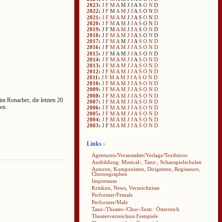
2023
:
J
F
M
A
M
J
J
A
S
O
N
D
2022
:
J
F
M
A
M
J
J
A
S
O
N
D
2021
:
J
F
M
A
M
J
J
A
S
O
N
D
2020
:
J
F
M
A
M
J
J
A
S
O
N
D
2019
:
J
F
M
A
M
J
J
A
S
O
N
D
2018
:
J
F
M
A
M
J
J
A
S
O
N
D
2017
:
J
F
M
A
M
J
J
A
S
O
N
D
2016
:
J
F
M
A
M
J
J
A
S
O
N
D
2015
:
J
F
M
A
M
J
J
A
S
O
N
D
2014
:
J
F
M
A
M
J
J
A
S
O
N
D
2013
:
J
F
M
A
M
J
J
A
S
O
N
D
2012
:
J
F
M
A
M
J
J
A
S
O
N
D
2011
:
J
F
M
A
M
J
J
A
S
O
N
D
2010
:
J
F
M
A
M
J
J
A
S
O
N
D
2009
:
J
F
M
A
M
J
J
A
S
O
N
D
2008
:
J
F
M
A
M
J
J
A
S
O
N
D
im Ronacher, die letzten 20
2007
:
J
F
M
A
M
J
J
A
S
O
N
D
en.
2006
:
J
F
M
A
M
J
J
A
S
O
N
D
2005
:
J
F
M
A
M
J
J
A
S
O
N
D
2004
:
J
F
M
A
M
J
J
A
S
O
N
D
2003
:
J
F
M
A
M
J
J
A
S
O
N
D
Links
Agenturen/Veranstalter/Verlage/Textbüros
Ausbildung: Musical-, Tanz-, Schauspielschulen
Autoren, Komponisten, Dirigenten, Regisseure,
Choreographen
Impressum
Kritiken, News, Verzeichnisse
Performer/Female
Performer/Male
Tanz-/Theater-/Chor-/Instr.: Österreich
Theaterverzeichnis Festspiele