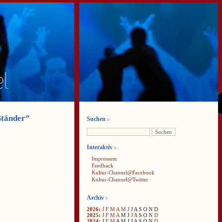
Ständer”
Suchen
Interaktiv
Impressum
Feedback
Kultur-Channel@Facebook
Kultur-Channel@Twitter
Archiv
2026
:
J
F
M
A
M
J
J
A
S
O
N
D
2025
:
J
F
M
A
M
J
J
A
S
O
N
D
2024
:
J
F
M
A
M
J
J
A
S
O
N
D