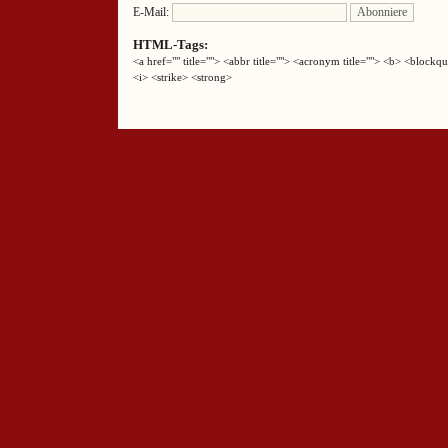
E-Mail:
HTML-Tags:
<a href="" title=""> <abbr title=""> <acronym title=""> <b> <block
<i> <strike> <strong>