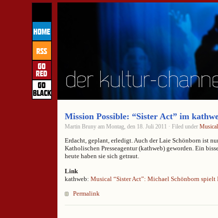
Mission Possible: “Sister Act” im kathw
Martin Bruny am Montag, den 18. Juli 2011 · Filed under
Musical
Erdacht, geplant, erledigt. Auch der Laie Schönborn ist 
Katholischen Presseagentur (kathweb) geworden. Ein bisser
heute haben sie sich getraut.
Link
kathweb:
Musical “Sister Act”: Michael Schönborn spiel
Permalink