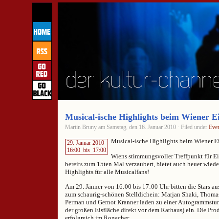
Musical-ische Highlights beim Wiener E
Martin Bruny am Samstag, den 16. Januar 2010 · Filed under
Eve
Musical-ische Highlights beim Wiener E
29. Januar 2010
16:00
bis
17:00
Wiens stimmungsvoller Treffpunkt für Ei
bereits zum 15ten Mal verzaubert, bietet auch heuer wiede
Highlights für alle Musicalfans!
Am 29. Jänner von 16:00 bis 17:00 Uhr bitten die Star
zum schaurig-schönen Stelldichein: Marjan Shaki, Thoma
Perman und Gernot Kranner laden zu einer Autogrammstun
der großen Eisfläche direkt vor dem Rathaus) ein. Die Pro
erfolgreich im Ronacher.