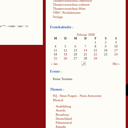
Theaterverzeichnis Österreich
Theaterverzeichnis weltweit
Theaterverzeichnis Wien
VBW / Produktionen
Verlage
cite=""> <code> <em> <i>
Eventkalender
Februar 2008
M
D
M
D
F
S
S
1
2
3
4
5
6
7
8
9
10
11
12
13
14
15
16
17
18
19
20
21
22
23
24
25
26
27
28
29
« Jan
Mrz »
Events
Keine Termine.
Themen
9Q - Neun Fragen - Neun Antworten
Musical
Ausbildung
Awards
Broadway
Deutschland
Filmmusical
Kanada