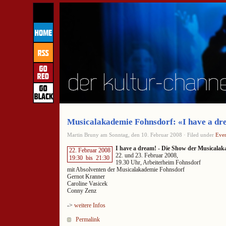
Musicalakademie Fohnsdorf: «I have a dr
Martin Bruny am Sonntag, den 10. Februar 2008 · Filed under
Even
I have a dream! - Die Show der Musicala
22. Februar 2008
22. und 23. Februar 2008,
19:30
bis
21:30
19.30 Uhr, Arbeiterheim Fohnsdorf
mit Absolventen der Musicalakademie Fohnsdorf
Gernot Kranner
Caroline Vasicek
Conny Zenz
->
weitere Infos
Permalink