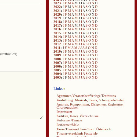
2023
:
J
F
M
A
M
J
J
A
S
O
N
D
2022
:
J
F
M
A
M
J
J
A
S
O
N
D
2021
:
J
F
M
A
M
J
J
A
S
O
N
D
2020
:
J
F
M
A
M
J
J
A
S
O
N
D
2019
:
J
F
M
A
M
J
J
A
S
O
N
D
2018
:
J
F
M
A
M
J
J
A
S
O
N
D
2017
:
J
F
M
A
M
J
J
A
S
O
N
D
2016
:
J
F
M
A
M
J
J
A
S
O
N
D
2015
:
J
F
M
A
M
J
J
A
S
O
N
D
2014
:
J
F
M
A
M
J
J
A
S
O
N
D
2013
:
J
F
M
A
M
J
J
A
S
O
N
D
2012
:
J
F
M
A
M
J
J
A
S
O
N
D
2011
:
J
F
M
A
M
J
J
A
S
O
N
D
2010
:
J
F
M
A
M
J
J
A
S
O
N
D
veröffentlicht)
2009
:
J
F
M
A
M
J
J
A
S
O
N
D
2008
:
J
F
M
A
M
J
J
A
S
O
N
D
2007
:
J
F
M
A
M
J
J
A
S
O
N
D
2006
:
J
F
M
A
M
J
J
A
S
O
N
D
2005
:
J
F
M
A
M
J
J
A
S
O
N
D
2004
:
J
F
M
A
M
J
J
A
S
O
N
D
2003
:
J
F
M
A
M
J
J
A
S
O
N
D
Links
Agenturen/Veranstalter/Verlage/Textbüros
Ausbildung: Musical-, Tanz-, Schauspielschulen
Autoren, Komponisten, Dirigenten, Regisseure,
Choreographen
Impressum
Kritiken, News, Verzeichnisse
Performer/Female
Performer/Male
Tanz-/Theater-/Chor-/Instr.: Österreich
Theaterverzeichnis Festspiele