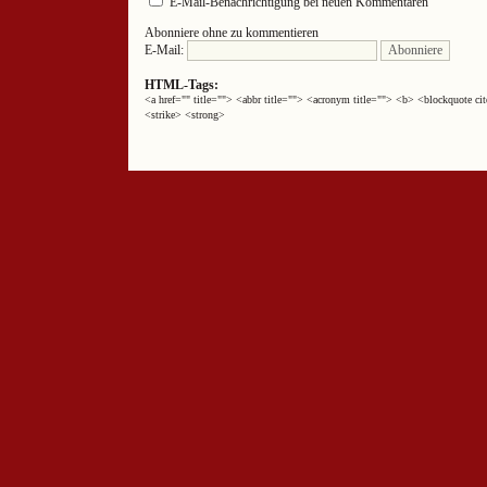
E-Mail-Benachrichtigung bei neuen Kommentaren
Abonniere ohne zu kommentieren
E-Mail:
HTML-Tags:
<a href="" title=""> <abbr title=""> <acronym title=""> <b> <blockquote 
<strike> <strong>