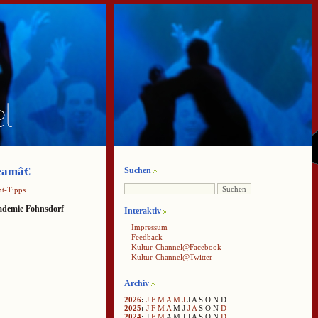
eamâ€
Suchen
t-Tipps
kademie Fohnsdorf
Interaktiv
Impressum
Feedback
Kultur-Channel@Facebook
Kultur-Channel@Twitter
Archiv
2026
:
J
F
M
A
M
J
J
A
S
O
N
D
2025
:
J
F
M
A
M
J
J
A
S
O
N
D
2024
:
J
F
M
A
M
J
J
A
S
O
N
D