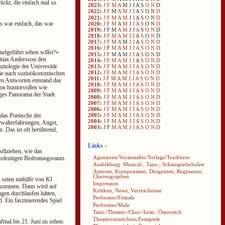
ückt, die einfach mal so
2023
:
J
F
M
A
M
J
J
A
S
O
N
D
2022
:
J
F
M
A
M
J
J
A
S
O
N
D
2021
:
J
F
M
A
M
J
J
A
S
O
N
D
s war einfach, das war
2020
:
J
F
M
A
M
J
J
A
S
O
N
D
2019
:
J
F
M
A
M
J
J
A
S
O
N
D
.
2018
:
J
F
M
A
M
J
J
A
S
O
N
D
2017
:
J
F
M
A
M
J
J
A
S
O
N
D
2016
:
J
F
M
A
M
J
J
A
S
O
N
D
ufgeführt sehen willst?«
2015
:
J
F
M
A
M
J
J
A
S
O
N
D
ttias Andersson den
2014
:
J
F
M
A
M
J
J
A
S
O
N
D
iologie der Universität
2013
:
J
F
M
A
M
J
J
A
S
O
N
D
2012
:
J
F
M
A
M
J
J
A
S
O
N
D
die nach sozioökonomischen
2011
:
J
F
M
A
M
J
J
A
S
O
N
D
en Antworten entstand das
2010
:
J
F
M
A
M
J
J
A
S
O
N
D
 von humorvollen wie
2009
:
J
F
M
A
M
J
J
A
S
O
N
D
iges Panorama der Stadt
2008
:
J
F
M
A
M
J
J
A
S
O
N
D
2007
:
J
F
M
A
M
J
J
A
S
O
N
D
2006
:
J
F
M
A
M
J
J
A
S
O
N
D
2005
:
J
F
M
A
M
J
J
A
S
O
N
D
das Poetische der
2004
:
J
F
M
A
M
J
J
A
S
O
N
D
ewalterfahrungen, Angst,
2003
:
J
F
M
A
M
J
J
A
S
O
N
D
. Das ist oft berührend,
Links
ollziehen, wie das
Agenturen/Veranstalter/Verlage/Textbüros
ehrdeutigen Bedeutungsraum
Ausbildung: Musical-, Tanz-, Schauspielschulen
Autoren, Komponisten, Dirigenten, Regisseure,
Choreographen
n seien mithilfe von KI
Impressum
gekommen. Dann wird auf
Kritiken, News, Verzeichnisse
ngen durchlaufen hätten,
Performer/Female
. Ein faszinierendes Spiel
Performer/Male
Tanz-/Theater-/Chor-/Instr.: Österreich
Theaterverzeichnis Festspiele
fmal bis 21. Juni zu sehen.