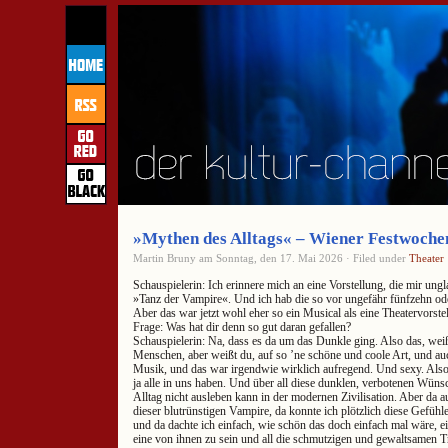
»Mythen des Alltags« – Wiener Festwoche
Martin Bruny am Sonntag, den 17. Mai 2026 · Filed under
Theater
Schauspielerin: Ich erinnere mich an eine Vorstellung, die mir ungla
»Tanz der Vampire«. Und ich hab die so vor ungefähr fünfzehn od
Aber das war jetzt wohl eher so ein Musical als eine Theatervorste
Frage: Was hat dir denn so gut daran gefallen?
Schauspielerin: Na, dass es da um das Dunkle ging. Also das, wei
Menschen, aber weißt du, auf so ’ne schöne und coole Art, und auc
Musik, und das war irgendwie wirklich aufregend. Und sexy. Also
ja alle in uns haben. Und über all diese dunklen, verbotenen Wüns
Alltag nicht ausleben kann in der modernen Zivilisation. Aber da a
dieser blutrünstigen Vampire, da konnte ich plötzlich diese Gefüh
und da dachte ich einfach, wie schön das doch einfach mal wäre, e
eine von ihnen zu sein und all die schmutzigen und gewaltsamen T