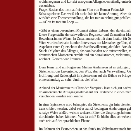
wohlerzogenen und korrekt erzogenen Alltagsleben ständig unterdr
auszuleben.
Frage: Basiert das nicht auf einem Film von Roman Polanski?
Schauspielerin: Das weiß ich nicht, hab ich keine Ahnung. Aber da
wirklich eine Theatervorstellung, die hat mir so richtig gut gefallen
— »Gott ist tot« im Loop —
»Gibt es einen besonderen Moment deines Lebens, den du einmal a
Diese Frage stellte der schwedische Regisseur und Dramatiker Ma
Bewohner:innen Wiens. In Zusammenarbeit mit dem Institut für Soz
Wien wurden beinahe hundert Interviews mit Menschen geführt, 
Aspekten einen Querschnitt der Stadtbevölkerung abbilden. Aus d
Stück »Mythen des Alltags«, das von banalen wie existenziellen,
dramatischen Momenten erzählt und ein pluralistisches, vielstimm
zeichnet. Gestern war Premiere.
Dem Team rund um Regisseur Mattias Andersson ist es gelungen, 
Statements, das Lakonische, den Witz, aber auch Verzweiflung, G
Hoffnung und Ratlosigkeit in Spielszenen auf die Bühne zu bringen
ohne schmalzig zu sein. Und hat viel Witz.
Anhand der Miniszene zu »Tanz der Vampire« lässt sich gut nachv
dokumentarische Ausgangsmaterial auf der Textebene in einen m
verschoben worden sein könnte.
In einer Spielszene wird behauptet, die Statements der Interviewte
transkribiert worden, dabei sei es zu KI-bedingten Änderungen 
witzige Weise erklärt, welche weiteren Filter die Ursprungsäußeru
durchlaufen haben könnten. Was ist echt? Es bleibt alles schwebend
auch rein auf der sprachlichen Ebene.
Im Rahmen der Festwochen ist das Stück im Volkstheater noch fün