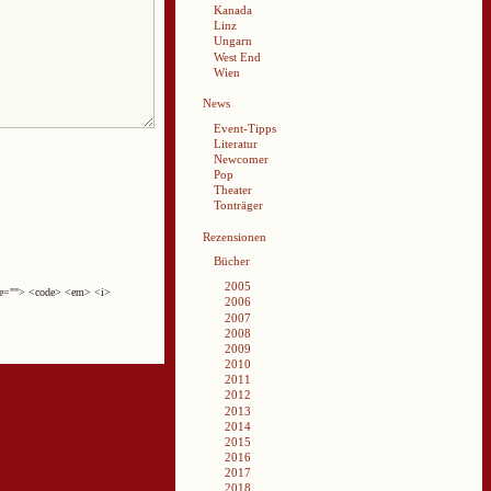
Kanada
Linz
Ungarn
West End
Wien
News
Event-Tipps
Literatur
Newcomer
Pop
Theater
Tonträger
Rezensionen
Bücher
2005
cite=""> <code> <em> <i>
2006
2007
2008
2009
2010
2011
2012
2013
2014
2015
2016
2017
2018