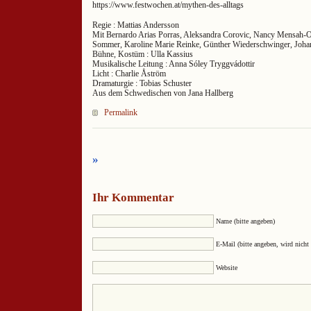
https://www.festwochen.at/mythen-des-alltags
Regie : Mattias Andersson
Mit Bernardo Arias Porras, Aleksandra Corovic, Nancy Mensah-Of
Sommer, Karoline Marie Reinke, Günther Wiederschwinger, Joh
Bühne, Kostüm : Ulla Kassius
Musikalische Leitung : Anna Sóley Tryggvádottir
Licht : Charlie Åström
Dramaturgie : Tobias Schuster
Aus dem Schwedischen von Jana Hallberg
Permalink
»
Ihr Kommentar
Name (bitte angeben)
E-Mail (bitte angeben, wird nicht 
Website