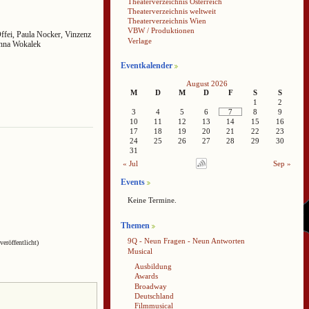
Theaterverzeichnis Österreich
Theaterverzeichnis weltweit
Theaterverzeichnis Wien
VBW / Produktionen
fei, Paula Nocker, Vinzenz
Verlage
anna Wokalek
Eventkalender
August 2026
M
D
M
D
F
S
S
1
2
3
4
5
6
7
8
9
10
11
12
13
14
15
16
17
18
19
20
21
22
23
24
25
26
27
28
29
30
31
« Jul
Sep »
Events
Keine Termine.
Themen
9Q - Neun Fragen - Neun Antworten
veröffentlicht)
Musical
Ausbildung
Awards
Broadway
Deutschland
Filmmusical