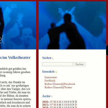
n im Volkstheater
Suchen
ublich gut gefallen hat:
Interaktiv
er zwanzig Jahren gesehen.
llung.
Impressum
Feedback
ß nicht, das Dunkle im
Kultur-Channel@Facebook
h so mit ’ner großartigen
Kultur-Channel@Twitter
 über den Vampir, den wir
che und Triebe, die man im
uf der Bühne, da inmitten
Archiv
le in meinem Inneren spüren,
2026
:
J
F
M
A
M
J
J
A
S
O
N
D
infach mal loszulassen und
2025
:
J
F
M
A
M
J
J
A
S
O
N
D
riebe, die man da in seinem
2024
:
J
F
M
A
M
J
J
A
S
O
N
D