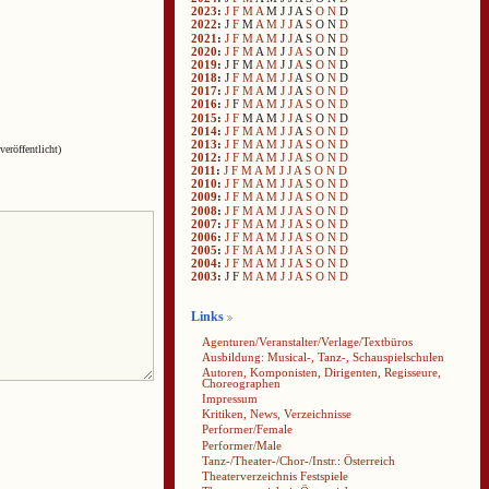
2023
:
J
F
M
A
M
J
J
A
S
O
N
D
2022
:
J
F
M
A
M
J
J
A
S
O
N
D
2021
:
J
F
M
A
M
J
J
A
S
O
N
D
2020
:
J
F
M
A
M
J
J
A
S
O
N
D
2019
:
J
F
M
A
M
J
J
A
S
O
N
D
2018
:
J
F
M
A
M
J
J
A
S
O
N
D
2017
:
J
F
M
A
M
J
J
A
S
O
N
D
2016
:
J
F
M
A
M
J
J
A
S
O
N
D
2015
:
J
F
M
A
M
J
J
A
S
O
N
D
2014
:
J
F
M
A
M
J
J
A
S
O
N
D
2013
:
J
F
M
A
M
J
J
A
S
O
N
D
veröffentlicht)
2012
:
J
F
M
A
M
J
J
A
S
O
N
D
2011
:
J
F
M
A
M
J
J
A
S
O
N
D
2010
:
J
F
M
A
M
J
J
A
S
O
N
D
2009
:
J
F
M
A
M
J
J
A
S
O
N
D
2008
:
J
F
M
A
M
J
J
A
S
O
N
D
2007
:
J
F
M
A
M
J
J
A
S
O
N
D
2006
:
J
F
M
A
M
J
J
A
S
O
N
D
2005
:
J
F
M
A
M
J
J
A
S
O
N
D
2004
:
J
F
M
A
M
J
J
A
S
O
N
D
2003
:
J
F
M
A
M
J
J
A
S
O
N
D
Links
Agenturen/Veranstalter/Verlage/Textbüros
Ausbildung: Musical-, Tanz-, Schauspielschulen
Autoren, Komponisten, Dirigenten, Regisseure,
Choreographen
Impressum
Kritiken, News, Verzeichnisse
Performer/Female
Performer/Male
Tanz-/Theater-/Chor-/Instr.: Österreich
Theaterverzeichnis Festspiele