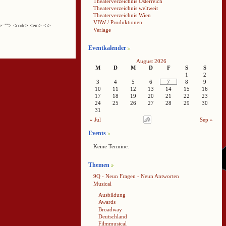
Theaterverzeichnis Österreich
Theaterverzeichnis weltweit
Theaterverzeichnis Wien
VBW / Produktionen
cite=""> <code> <em> <i>
Verlage
Eventkalender
August 2026
M
D
M
D
F
S
S
1
2
3
4
5
6
7
8
9
10
11
12
13
14
15
16
17
18
19
20
21
22
23
24
25
26
27
28
29
30
31
« Jul
Sep »
Events
Keine Termine.
Themen
9Q - Neun Fragen - Neun Antworten
Musical
Ausbildung
Awards
Broadway
Deutschland
Filmmusical