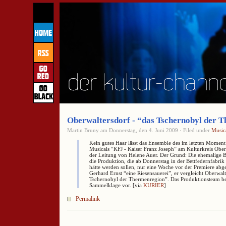
Oberwaltersdorf - “das Tschernobyl der 
Martin Bruny am Donnerstag, den 4. Juni 2009 · Filed under
Music
Kein gutes Haar lässt das Ensemble des im letzten Moment
Musicals “KFJ - Kaiser Franz Joseph” am Kulturkreis Ober
der Leitung von Helene Auer. Der Grund: Die ehemalige B
die Produktion, die ab Donnerstag in der Bettfedernfabrik 
hätte werden sollen, nur eine Woche vor der Premiere abge
Gerhard Ernst “eine Riesensauerei”, er vergleicht Oberwalt
Tschernobyl der Thermenregion”. Das Produktionsteam ber
Sammelklage vor. [via
KURIER
]
Permalink