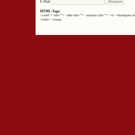
E-Mail:
HTML-Tags:
<a href="" title=""> <abbr title=""> <acronym title=""> <b> <blockquote 
<strike> <strong>