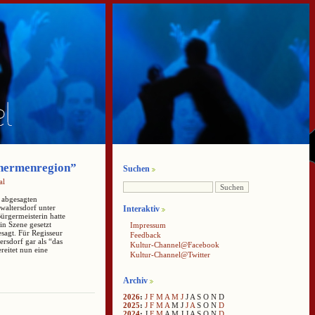
Thermenregion”
Suchen
al
 abgesagten
waltersdorf unter
Interaktiv
ürgermeisterin hatte
in Szene gesetzt
Impressum
sagt. Für Regisseur
Feedback
ersdorf gar als “das
Kultur-Channel@Facebook
eitet nun eine
Kultur-Channel@Twitter
Archiv
2026
:
J
F
M
A
M
J
J
A
S
O
N
D
2025
:
J
F
M
A
M
J
J
A
S
O
N
D
2024
:
J
F
M
A
M
J
J
A
S
O
N
D