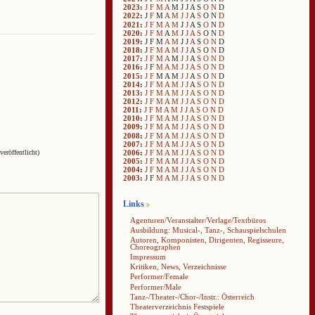
2023
:
J
F
M
A
M
J
J
A
S
O
N
D
2022
:
J
F
M
A
M
J
J
A
S
O
N
D
2021
:
J
F
M
A
M
J
J
A
S
O
N
D
2020
:
J
F
M
A
M
J
J
A
S
O
N
D
2019
:
J
F
M
A
M
J
J
A
S
O
N
D
2018
:
J
F
M
A
M
J
J
A
S
O
N
D
2017
:
J
F
M
A
M
J
J
A
S
O
N
D
2016
:
J
F
M
A
M
J
J
A
S
O
N
D
2015
:
J
F
M
A
M
J
J
A
S
O
N
D
2014
:
J
F
M
A
M
J
J
A
S
O
N
D
2013
:
J
F
M
A
M
J
J
A
S
O
N
D
2012
:
J
F
M
A
M
J
J
A
S
O
N
D
2011
:
J
F
M
A
M
J
J
A
S
O
N
D
2010
:
J
F
M
A
M
J
J
A
S
O
N
D
2009
:
J
F
M
A
M
J
J
A
S
O
N
D
2008
:
J
F
M
A
M
J
J
A
S
O
N
D
2007
:
J
F
M
A
M
J
J
A
S
O
N
D
2006
:
J
F
M
A
M
J
J
A
S
O
N
D
veröffentlicht)
2005
:
J
F
M
A
M
J
J
A
S
O
N
D
2004
:
J
F
M
A
M
J
J
A
S
O
N
D
2003
:
J
F
M
A
M
J
J
A
S
O
N
D
Links
Agenturen/Veranstalter/Verlage/Textbüros
Ausbildung: Musical-, Tanz-, Schauspielschulen
Autoren, Komponisten, Dirigenten, Regisseure,
Choreographen
Impressum
Kritiken, News, Verzeichnisse
Performer/Female
Performer/Male
Tanz-/Theater-/Chor-/Instr.: Österreich
Theaterverzeichnis Festspiele