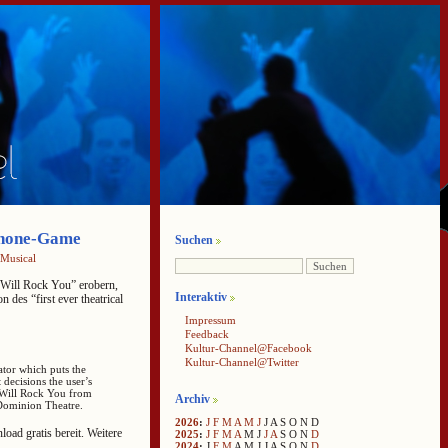
Phone-Game
Suchen
Musical
 Will Rock You” erobern,
Interaktiv
des “first ever theatrical
Impressum
Feedback
Kultur-Channel@Facebook
Kultur-Channel@Twitter
tor which puts the
 decisions the user’s
e Will Rock You from
Archiv
 Dominion Theatre.
2026
:
J
F
M
A
M
J
J
A
S
O
N
D
ad gratis bereit. Weitere
2025
:
J
F
M
A
M
J
J
A
S
O
N
D
2024
:
J
F
M
A
M
J
J
A
S
O
N
D