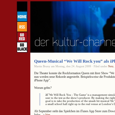
Queen-Musical “We Will Rock you” als i
Martin Bruny am Montag, den 24. August 2009 · Filed under
Netz
,
Die Theater konnte die Rockformation Queen mit ihrer Show “We
nun werden neue Rekorde angestrebt. Beispielsweise die Produktion 
iPhone App”.
Worum gehts?
â€˜We Will Rock You - The Game’ is a management simula
user to the test as the show’s producer. By making the right
goal is to take the production of the smash hit musical W
a small school hall right up to the real venue at London’s
Ab September steht das Spielchen im iTunes App Store zum Downlo
Infos –>
hier