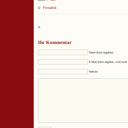
Permalink
»
Ihr Kommentar
Name (bitte angeben)
E-Mail (bitte angeben, wird nicht 
Website