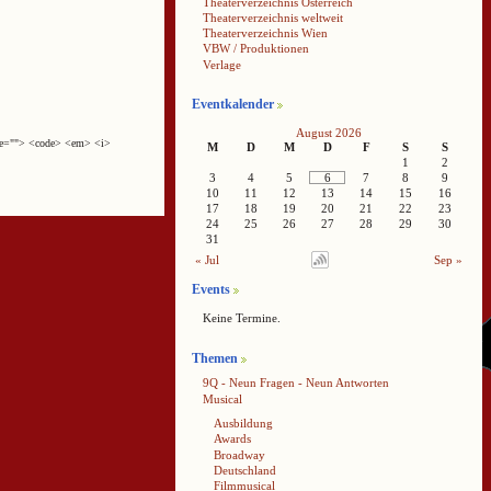
Theaterverzeichnis Österreich
Theaterverzeichnis weltweit
Theaterverzeichnis Wien
VBW / Produktionen
Verlage
Eventkalender
August 2026
cite=""> <code> <em> <i>
M
D
M
D
F
S
S
1
2
3
4
5
6
7
8
9
10
11
12
13
14
15
16
17
18
19
20
21
22
23
24
25
26
27
28
29
30
31
« Jul
Sep »
Events
Keine Termine.
Themen
9Q - Neun Fragen - Neun Antworten
Musical
Ausbildung
Awards
Broadway
Deutschland
Filmmusical