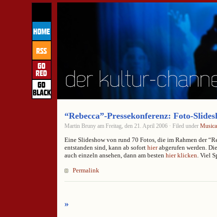
“Rebecca”-Pressekonferenz: Foto-Slides
Martin Bruny am Freitag, den 21. April 2006 · Filed under
Musica
Eine Slideshow von rund 70 Fotos, die im Rahmen der “R
entstanden sind, kann ab sofort
hier
abgerufen werden. Die
auch einzeln ansehen, dann am besten
hier klicken
. Viel 
Permalink
»