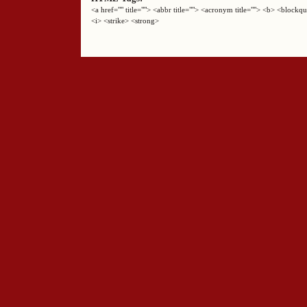
<a href="" title=""> <abbr title=""> <acronym title=""> <b> <block
<i> <strike> <strong>