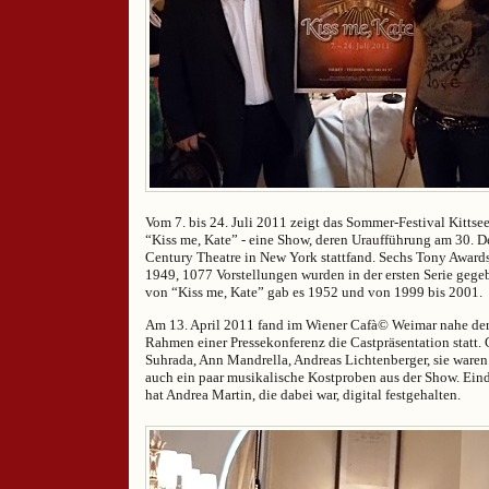
Vom 7. bis 24. Juli 2011 zeigt das Sommer-Festival Kittse
“Kiss me, Kate” - eine Show, deren Uraufführung am 30. 
Century Theatre in New York stattfand. Sechs Tony Awar
1949, 1077 Vorstellungen wurden in der ersten Serie geg
von “Kiss me, Kate” gab es 1952 und von 1999 bis 2001.
Am 13. April 2011 fand im Wiener Cafà© Weimar nahe der
Rahmen einer Pressekonferenz die Castpräsentation statt. 
Suhrada, Ann Mandrella, Andreas Lichtenberger, sie waren
auch ein paar musikalische Kostproben aus der Show. Ein
hat Andrea Martin, die dabei war, digital festgehalten.