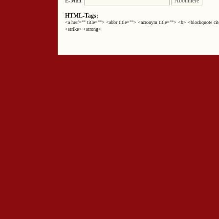
E-Mail:
HTML-Tags:
<a href="" title=""> <abbr title=""> <acronym title=""> <b> <blockquote 
<strike> <strong>