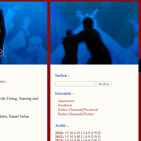
Suchen
ipps
Interaktiv
weils Freitag, Samstag und
Impressum
Feedback
Kultur-Channel@Facebook
Kultur-Channel@Twitter
hlen, Daniel Stefan
Archiv
2026
:
J
F
M
A
M
J
J
A
S
O
N
D
2025
:
J
F
M
A
M
J
J
A
S
O
N
D
2024
:
J
F
M
A
M
J
J
A
S
O
N
D