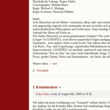
Musikalische Leitung: Jürgen Tauber
Choreographie: Melanie Bayer
Regie: Michael A. Mohapp
Regie-Assistenz: Marireau Mühlen
Inhalt
Acht Menschen auf der Bühne: vereinsamt, allein, halt- und orient
sich gegenseitig, kapseln sich voneinander ab und versteifen sich
unterschiedlichsten Philosophien und Sichtweisen. Dann kündigt J
Ankunft des Herrn auf Erden an…
Wie finden Menschen zu einem gemeinsamen Glauben? Wie wird au
Gruppe? In GODSPELL wird diesen spannenden Fragen nachgega
Superlative - kein anderes Stück wurde in den 70er Jahren öfter insz
von Rock-, Pop- und Gospelsongs, ergreifenden Bekenntnissen un
Improvisationen. GODSPELL ist ernsthaft, spielerisch und extrove
Chartstürmer “Day by Day” nur einer vieler mitreißender Songs. 
Posse, großes Drama, Show und Entertainment - ein Stück, das den
Weitere Infos –>
hier
Permalink
1 Kommentar
»
Erika Gleiss
wrote @ August 6th, 2009 at 14:10
Wir haben die letzte Aufführung von “Godspell” erleben dürfen! Su
des Applaus für die Künstler Blitz, Donner und sinnflutartige Reg
Herzliche Grüße aus der NÖ Landeshauptstadt