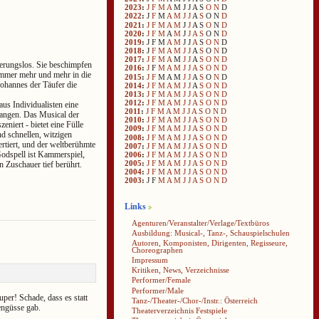
2023
:
J
F
M
A
M
J
J
A
S
O
N
D
2022
:
J
F
M
A
M
J
J
A
S
O
N
D
2021
:
J
F
M
A
M
J
J
A
S
O
N
D
2020
:
J
F
M
A
M
J
J
A
S
O
N
D
2019
:
J
F
M
A
M
J
J
A
S
O
N
D
2018
:
J
F
M
A
M
J
J
A
S
O
N
D
2017
:
J
F
M
A
M
J
J
A
S
O
N
D
ierungslos. Sie beschimpfen
2016
:
J
F
M
A
M
J
J
A
S
O
N
D
 immer mehr und mehr in die
2015
:
J
F
M
A
M
J
J
A
S
O
N
D
ohannes der Täufer die
2014
:
J
F
M
A
M
J
J
A
S
O
N
D
2013
:
J
F
M
A
M
J
J
A
S
O
N
D
2012
:
J
F
M
A
M
J
J
A
S
O
N
D
s Individualisten eine
2011
:
J
F
M
A
M
J
J
A
S
O
N
D
ngen. Das Musical der
2010
:
J
F
M
A
M
J
J
A
S
O
N
D
eniert - bietet eine Fülle
2009
:
J
F
M
A
M
J
J
A
S
O
N
D
d schnellen, witzigen
2008
:
J
F
M
A
M
J
J
A
S
O
N
D
rtiert, und der weltberühmte
2007
:
J
F
M
A
M
J
J
A
S
O
N
D
Godspell ist Kammerspiel,
2006
:
J
F
M
A
M
J
J
A
S
O
N
D
2005
:
J
F
M
A
M
J
J
A
S
O
N
D
 Zuschauer tief berührt.
2004
:
J
F
M
A
M
J
J
A
S
O
N
D
2003
:
J
F
M
A
M
J
J
A
S
O
N
D
Links
Agenturen/Veranstalter/Verlage/Textbüros
Ausbildung: Musical-, Tanz-, Schauspielschulen
Autoren, Komponisten, Dirigenten, Regisseure,
Choreographen
Impressum
Kritiken, News, Verzeichnisse
Performer/Female
Performer/Male
per! Schade, dass es statt
Tanz-/Theater-/Chor-/Instr.: Österreich
engüsse gab.
Theaterverzeichnis Festspiele