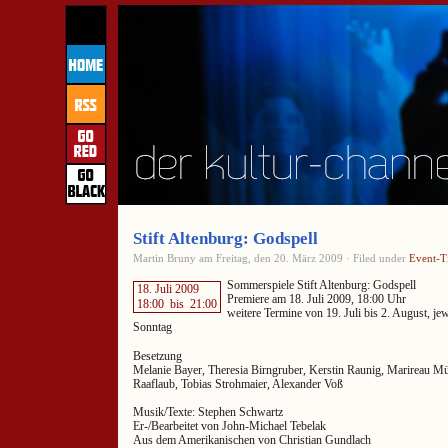
Stift Altenburg: Godspell
Martin Bruny am Freitag, den 20. März 2009 · Filed under
Event-T
Sommerspiele Stift Altenburg: Godspell
18. Juli 2009
Premiere am 18. Juli 2009, 18:00 Uhr
18:00
bis
21:00
weitere Termine von 19. Juli bis 2. August, je
Sonntag
Besetzung
Melanie Bayer, Theresia Birngruber, Kerstin Raunig, Marireau Mü
Raaflaub, Tobias Strohmaier, Alexander Voß
Musik/Texte: Stephen Schwartz
Er-/Bearbeitet von John-Michael Tebelak
Aus dem Amerikanischen von Christian Gundlach