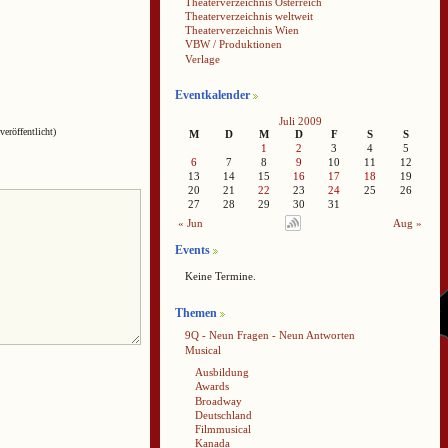
Theaterverzeichnis Österreich
Theaterverzeichnis weltweit
Theaterverzeichnis Wien
VBW / Produktionen
Verlage
Eventkalender
Juli 2009
veröffentlicht)
M
D
M
D
F
S
S
1
2
3
4
5
6
7
8
9
10
11
12
13
14
15
16
17
18
19
20
21
22
23
24
25
26
27
28
29
30
31
« Jun
Aug »
Events
Keine Termine.
Themen
9Q - Neun Fragen - Neun Antworten
Musical
Ausbildung
Awards
Broadway
Deutschland
Filmmusical
Kanada