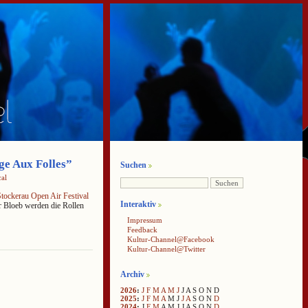
ge Aux Folles”
Suchen
al
tockerau Open Air Festival
Interaktiv
 Bloeb werden die Rollen
Impressum
Feedback
Kultur-Channel@Facebook
Kultur-Channel@Twitter
Archiv
2026
:
J
F
M
A
M
J
J
A
S
O
N
D
2025
:
J
F
M
A
M
J
J
A
S
O
N
D
2024
:
J
F
M
A
M
J
J
A
S
O
N
D