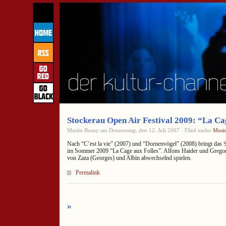
Stockerau Open Air Festival 2009: “La Ca
Martin Bruny am Donnerstag, den 12. Juli 2007 · Filed under
Music
Nach “C’est la vie” (2007) und “Dornenvögel” (2008) bringt das
S
im Sommer 2009 “La Cage aux Folles”. Alfons Haider und Gregor
von Zaza (Georges) und Albin abwechselnd spielen.
Permalink
»