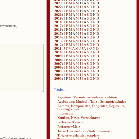
2023
:
J
F
M
A
M
J
J
A
S
O
N
D
2022
:
J
F
M
A
M
J
J
A
S
O
N
D
2021
:
J
F
M
A
M
J
J
A
S
O
N
D
2020
:
J
F
M
A
M
J
J
A
S
O
N
D
2019
:
J
F
M
A
M
J
J
A
S
O
N
D
2018
:
J
F
M
A
M
J
J
A
S
O
N
D
2017
:
J
F
M
A
M
J
J
A
S
O
N
D
veröffentlicht)
2016
:
J
F
M
A
M
J
J
A
S
O
N
D
2015
:
J
F
M
A
M
J
J
A
S
O
N
D
2014
:
J
F
M
A
M
J
J
A
S
O
N
D
2013
:
J
F
M
A
M
J
J
A
S
O
N
D
2012
:
J
F
M
A
M
J
J
A
S
O
N
D
2011
:
J
F
M
A
M
J
J
A
S
O
N
D
2010
:
J
F
M
A
M
J
J
A
S
O
N
D
2009
:
J
F
M
A
M
J
J
A
S
O
N
D
2008
:
J
F
M
A
M
J
J
A
S
O
N
D
2007
:
J
F
M
A
M
J
J
A
S
O
N
D
2006
:
J
F
M
A
M
J
J
A
S
O
N
D
2005
:
J
F
M
A
M
J
J
A
S
O
N
D
2004
:
J
F
M
A
M
J
J
A
S
O
N
D
2003
:
J
F
M
A
M
J
J
A
S
O
N
D
Links
Agenturen/Veranstalter/Verlage/Textbüros
Ausbildung: Musical-, Tanz-, Schauspielschulen
Autoren, Komponisten, Dirigenten, Regisseure,
Choreographen
Impressum
Kritiken, News, Verzeichnisse
Performer/Female
Performer/Male
Tanz-/Theater-/Chor-/Instr.: Österreich
Theaterverzeichnis Festspiele
cite=""> <code> <em> <i>