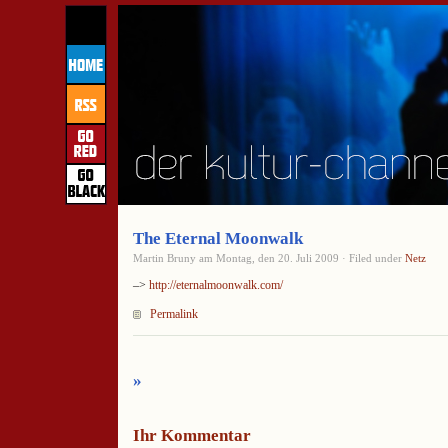
The Eternal Moonwalk
Martin Bruny am Montag, den 20. Juli 2009 · Filed under
Netz
–>
http://eternalmoonwalk.com/
Permalink
»
Ihr Kommentar