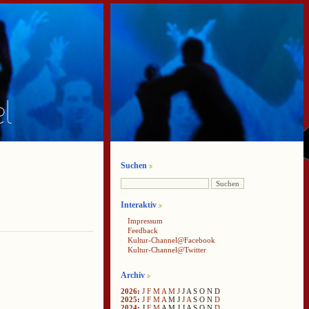
Suchen
Interaktiv
Impressum
Feedback
Kultur-Channel@Facebook
Kultur-Channel@Twitter
Archiv
2026
:
J
F
M
A
M
J
J
A
S
O
N
D
2025
:
J
F
M
A
M
J
J
A
S
O
N
D
2024
:
J
F
M
A
M
J
J
A
S
O
N
D