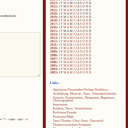
2023
:
J
F
M
A
M
J
J
A
S
O
N
D
2022
:
J
F
M
A
M
J
J
A
S
O
N
D
2021
:
J
F
M
A
M
J
J
A
S
O
N
D
2020
:
J
F
M
A
M
J
J
A
S
O
N
D
veröffentlicht)
2019
:
J
F
M
A
M
J
J
A
S
O
N
D
2018
:
J
F
M
A
M
J
J
A
S
O
N
D
2017
:
J
F
M
A
M
J
J
A
S
O
N
D
2016
:
J
F
M
A
M
J
J
A
S
O
N
D
2015
:
J
F
M
A
M
J
J
A
S
O
N
D
2014
:
J
F
M
A
M
J
J
A
S
O
N
D
2013
:
J
F
M
A
M
J
J
A
S
O
N
D
2012
:
J
F
M
A
M
J
J
A
S
O
N
D
2011
:
J
F
M
A
M
J
J
A
S
O
N
D
2010
:
J
F
M
A
M
J
J
A
S
O
N
D
2009
:
J
F
M
A
M
J
J
A
S
O
N
D
2008
:
J
F
M
A
M
J
J
A
S
O
N
D
2007
:
J
F
M
A
M
J
J
A
S
O
N
D
2006
:
J
F
M
A
M
J
J
A
S
O
N
D
2005
:
J
F
M
A
M
J
J
A
S
O
N
D
2004
:
J
F
M
A
M
J
J
A
S
O
N
D
2003
:
J
F
M
A
M
J
J
A
S
O
N
D
Links
Agenturen/Veranstalter/Verlage/Textbüros
Ausbildung: Musical-, Tanz-, Schauspielschulen
Autoren, Komponisten, Dirigenten, Regisseure,
Choreographen
Impressum
Kritiken, News, Verzeichnisse
Performer/Female
Performer/Male
cite=""> <code> <em> <i>
Tanz-/Theater-/Chor-/Instr.: Österreich
Theaterverzeichnis Festspiele