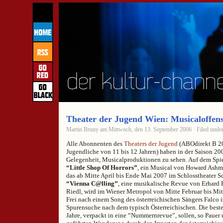
Theater der Jugend Wien: Musicaloffens
Martin Bruny am Mittwoch, den 13. September 2006 · Filed unde
Alle Abonnenten des
Theaters der Jugend
(ABOdirekt B 20
Jugendliche von 11 bis 12 Jahren) haben in der Saison 20
Gelegenheit, Musicalproduktionen zu sehen. Auf dem Spie
“Little Shop Of Horrors”
, ein Musical von Howard Ash
das ab Mitte April bis Ende Mai 2007 im Schlosstheater S
“Vienna C@lling”
, eine musikalische Revue von Erhard
Riedl, wird im Wiener Metropol von Mitte Februar bis Mi
Frei nach einem Song des österreichischen Sängers Falco i
Spurensuche nach dem typisch Österreichischen. Die beste
Jahre, verpackt in eine “Nummernrevue”, sollen, so Pauer 