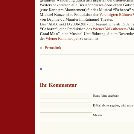
geführten Wanderung durch den Irrgarten der österreichisc
Weiters bekommen alle Bezieher dieses Abos einen Gutsch
(eine Karte pro Abonnement) für das Musical
“Rebecca”
v
Michael Kunze, eine Produktion der
Vereinigten Bühnen 
von Daphne du Maurier im Raimund Theater.
Das “ABOdirekt D 2006/2007, für Jugendliche ab 15 Jahre
“Cabaret”
, eine Produktion des
Wiener Volkstheaters
(Mär
Good Man”
, eine Musical-Uraufführung, die im Novemb
der
Wiener Kammeroper
zu sehen ist.
Permalink
»
Ihr Kommentar
Name (bitte angeben)
E-Mail (bitte angeben, wird nicht 
Website