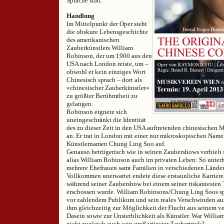
Sprache statt.
Handlung
Im Mittelpunkt der Oper steht
die obskure Lebensgeschichte
des amerikanischen
Zauberkünstlers William
Robinson, der um 1900 aus den
USA nach London reiste, um –
obwohl er kein einziges Wort
Chinesisch sprach – dort als
»chinesischer Zauberkünstler«
zu größter Berühmtheit zu
gelangen.
Robinson eignete sich
uneingeschränkt die Identität
des zu dieser Zeit in den USA auftretenden chinesischen
an. Er trat in London mit einer nur mikroskopischen Nam
Künstlernamen Chung Ling Soo auf.
Genauso betrügerisch wie in seinen Zaubershows verhielt
alias William Robinson auch im privaten Leben: So unterhie
mehrere Ehefrauen samt Familien in verschiedenen Länder
Vollkommen unerwartet endete diese erstaunliche Karriere
während seiner Zaubershow bei einem seiner riskantesten 
erschossen wurde. William Robinsons/Chung Ling Soos s
vor zahlendem Publikum und sein reales Verschwinden aus
ihm gleichzeitig zur Möglichkeit der Flucht aus seinem v
Dasein sowie zur Unsterblichkeit als Künstler. War William
nicht zugleich auch sein großartigster Zaubertrick?