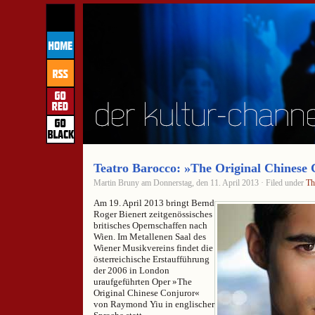
Teatro Barocco: »The Original Chinese
Martin Bruny am Donnerstag, den 11. April 2013 · Filed under
Th
Am 19. April 2013 bringt Bernd
Roger Bienert zeitgenössisches
britisches Opernschaffen nach
Wien. Im Metallenen Saal des
Wiener Musikvereins findet die
österreichische Erstaufführung
der 2006 in London
uraufgeführten Oper »The
Original Chinese Conjuror«
von Raymond Yiu in englischer