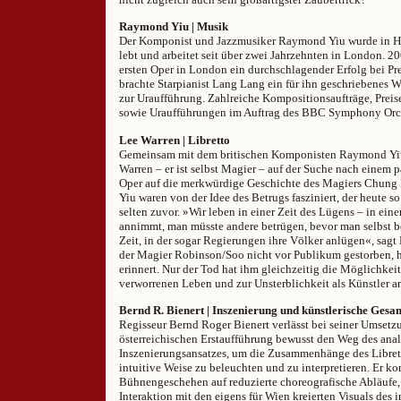
Raymond Yiu | Musik
Der Komponist und Jazzmusiker Raymond Yiu wurde in H
lebt und arbeitet seit über zwei Jahrzehnten in London. 2
ersten Oper in London ein durchschlagender Erfolg bei P
brachte Starpianist Lang Lang ein für ihn geschriebenes 
zur Uraufführung. Zahlreiche Kompositionsaufträge, Prei
sowie Uraufführungen im Auftrag des BBC Symphony Orch
Lee Warren | Libretto
Gemeinsam mit dem britischen Komponisten Raymond Yiu 
Warren – er ist selbst Magier – auf der Suche nach einem p
Oper auf die merkwürdige Geschichte des Magiers Chung
Yiu waren von der Idee des Betrugs fasziniert, der heute so
selten zuvor. »Wir leben in einer Zeit des Lügens – in eine
annimmt, man müsste andere betrügen, bevor man selbst be
Zeit, in der sogar Regierungen ihre Völker anlügen«, sag
der Magier Robinson/Soo nicht vor Publikum gestorben, h
erinnert. Nur der Tod hat ihm gleichzeitig die Möglichkei
verworrenen Leben und zur Unsterblichkeit als Künstler 
Bernd R. Bienert | Inszenierung und künstlerische Gesa
Regisseur Bernd Roger Bienert verlässt bei seiner Umsetz
österreichischen Erstaufführung bewusst den Weg des ana
Inszenierungsansatzes, um die Zusammenhänge des Librett
intuitive Weise zu beleuchten und zu interpretieren. Er ko
Bühnengeschehen auf reduzierte choreografische Abläufe, 
Interaktion mit den eigens für Wien kreierten Visuals des 