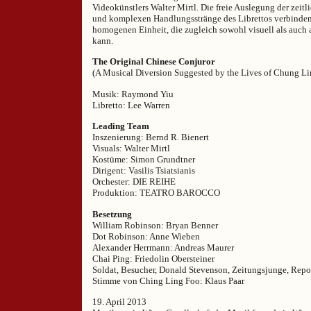
Videokünstlers Walter Mirtl. Die freie Auslegung der zeitl
und komplexen Handlungsstränge des Librettos verbinden 
homogenen Einheit, die zugleich sowohl visuell als auch a
kann.
The Original Chinese Conjuror
(A Musical Diversion Suggested by the Lives of Chung Li
Musik: Raymond Yiu
Libretto: Lee Warren
Leading Team
Inszenierung: Bernd R. Bienert
Visuals: Walter Mirtl
Kostüme: Simon Grundtner
Dirigent: Vasilis Tsiatsianis
Orchester: DIE REIHE
Produktion: TEATRO BAROCCO
Besetzung
William Robinson: Bryan Benner
Dot Robinson: Anne Wieben
Alexander Herrmann: Andreas Maurer
Chai Ping: Friedolin Obersteiner
Soldat, Besucher, Donald Stevenson, Zeitungsjunge, Repor
Stimme von Ching Ling Foo: Klaus Paar
19. April 2013