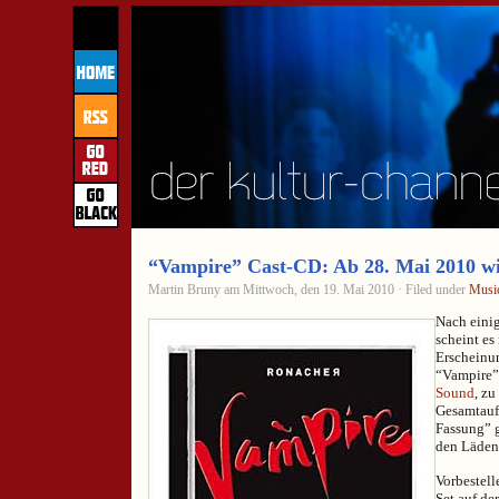
“Vampire” Cast-CD: Ab 28. Mai 2010 wi
Martin Bruny am Mittwoch, den 19. Mai 2010 · Filed under
Musi
Nach eini
scheint es
Erscheinu
“Vampire”
Sound
, zu
Gesamtau
Fassung” g
den Läden
Vorbestel
Set auf d