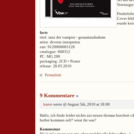
Vereinigt
Finderlohn
Cover feh
wurde kein
facts
titel: tanz der vampire - gesamtaufnahme
artist: diverse interpreten
ean: 9120006683128
catalogue: 668312
PC: MG 290
packaging: 2CD + Poster
release: 28.05.2010
Permalink
9 Kommentare
»
karen
wrote @ August 5th, 2010 at 18:00
Hallo, ich finde leider nichts zur neuen thomas borchert cd
herbst kommen soll? wisst ihr was?
Kommentar
Nö “wir” wissen von nix, aber sind für alle Infos offen .-)