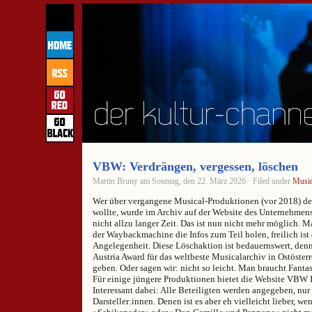
VBW: Verdrängen, vergessen, löschen
Martin Bruny am Sonntag, den 22. März 2026 · Filed under
Music
Wer über vergangene Musical-Produktionen (vor 2018) de
wollte, wurde im Archiv auf der Website des Unternehmens
nicht allzu langer Zeit. Das ist nun nicht mehr möglich. M
der Waybackmachine die Infos zum Teil holen, freilich ist
Angelegenheit. Diese Löschaktion ist bedauernswert, de
Austria Award für das weltbeste Musicalarchiv in Ostösterr
geben. Oder sagen wir: nicht so leicht. Man braucht Fantas
Für einige jüngere Produktionen bietet die Website VBW I
Interessant dabei: Alle Beteiligten werden angegeben, nur
Darsteller:innen. Denen ist es aber eh vielleicht lieber, w