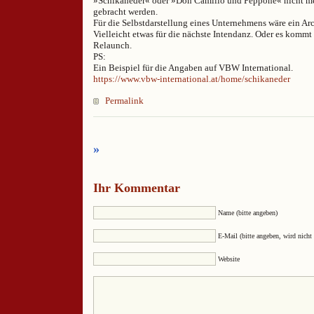
»Schikaneder« oder »Don Camillo und Peppone« nicht m
gebracht werden.
Für die Selbstdarstellung eines Unternehmens wäre ein Arc
Vielleicht etwas für die nächste Intendanz. Oder es kommt
Relaunch.
PS:
Ein Beispiel für die Angaben auf VBW International.
https://www.vbw-international.at/home/schikaneder
Permalink
»
Ihr Kommentar
Name (bitte angeben)
E-Mail (bitte angeben, wird nicht 
Website