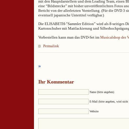
mit den Hauptdarstellern und dem Leading Team, einen Bli
eine “Bildstrecke” mit bisher unveröffentlichten Fotos un
Bericht von der allerletzten Vorstellung. (Für die DVD 3 
eventuell japanische Untertitel verfügbar.)
Die ELISABETH-”Sammler Edition” wird als 8-seitiges Di
Kartonschuber mit Mattlackierung und Silberhochprägun
Vorbestellen kann man das DVD-Set im
Musicalshop der
Permalink
»
Ihr Kommentar
Name (bitte angeben)
E-Mail (bitte angeben, wird nicht 
Website