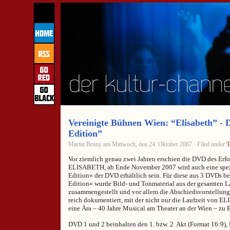
Vereinigte Bühnen Wien: “Elisabeth” -
Edition”
Martin Bruny am Mittwoch, den 24. Oktober 2007 · Filed under
T
Vor ziemlich genau zwei Jahren erschien die DVD des Erf
ELISABETH, ab Ende November 2007 wird auch eine spe
Edition« der DVD erhältlich sein. Für diese aus 3 DVDs b
Edition« wurde Bild- und Tonmaterial aus der gesamten L
zusammengestellt und vor allem die Abschiedsvorstellun
reich dokumentiert, mit der nicht nur die Laufzeit von 
eine Ära – 40 Jahre Musical am Theater an der Wien – zu 
DVD 1 und 2 beinhalten den 1. bzw. 2. Akt (Format 16:9),