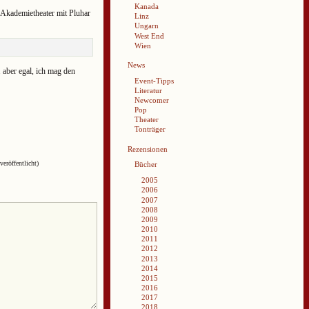
Kanada
 Akademietheater mit Pluhar
Linz
Ungarn
West End
Wien
News
 aber egal, ich mag den
Event-Tipps
Literatur
Newcomer
Pop
Theater
Tonträger
Rezensionen
veröffentlicht)
Bücher
2005
2006
2007
2008
2009
2010
2011
2012
2013
2014
2015
2016
2017
2018