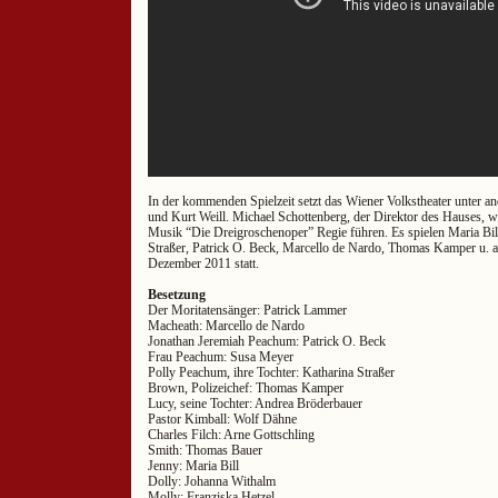
In der kommenden Spielzeit setzt das Wiener Volkstheater unter a
und Kurt Weill. Michael Schottenberg, der Direktor des Hauses, w
Musik “Die Dreigroschenoper” Regie führen. Es spielen Maria Bil
Straßer, Patrick O. Beck, Marcello de Nardo, Thomas Kamper u. a
Dezember 2011 statt.
Besetzung
Der Moritatensänger: Patrick Lammer
Macheath: Marcello de Nardo
Jonathan Jeremiah Peachum: Patrick O. Beck
Frau Peachum: Susa Meyer
Polly Peachum, ihre Tochter: Katharina Straßer
Brown, Polizeichef: Thomas Kamper
Lucy, seine Tochter: Andrea Bröderbauer
Pastor Kimball: Wolf Dähne
Charles Filch: Arne Gottschling
Smith: Thomas Bauer
Jenny: Maria Bill
Dolly: Johanna Withalm
Molly: Franziska Hetzel