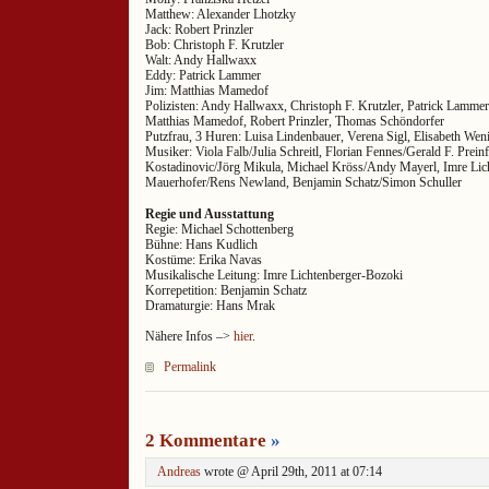
Matthew: Alexander Lhotzky
Jack: Robert Prinzler
Bob: Christoph F. Krutzler
Walt: Andy Hallwaxx
Eddy: Patrick Lammer
Jim: Matthias Mamedof
Polizisten: Andy Hallwaxx, Christoph F. Krutzler, Patrick Lammer
Matthias Mamedof, Robert Prinzler, Thomas Schöndorfer
Putzfrau, 3 Huren: Luisa Lindenbauer, Verena Sigl, Elisabeth Wen
Musiker: Viola Falb/Julia Schreitl, Florian Fennes/Gerald F. Prein
Kostadinovic/Jörg Mikula, Michael Kröss/Andy Mayerl, Imre Li
Mauerhofer/Rens Newland, Benjamin Schatz/Simon Schuller
Regie und Ausstattung
Regie: Michael Schottenberg
Bühne: Hans Kudlich
Kostüme: Erika Navas
Musikalische Leitung: Imre Lichtenberger-Bozoki
Korrepetition: Benjamin Schatz
Dramaturgie: Hans Mrak
Nähere Infos –>
hier
.
Permalink
2 Kommentare
»
Andreas
wrote @ April 29th, 2011 at 07:14