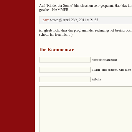
Auf “Kinder der Sonne” bin ich schon sehr gespannt. Hab’ das im
gesehen: HAMMER!
dave
wrote @ April 28th, 2011 at 21:55
ich glaub nicht, dass das programm den rechnungshof beeindruckt.
schotti, ich freu mich :-)
Ihr Kommentar
Name (bitte angeben)
E-Mail (bitte angeben, wird nicht 
Website