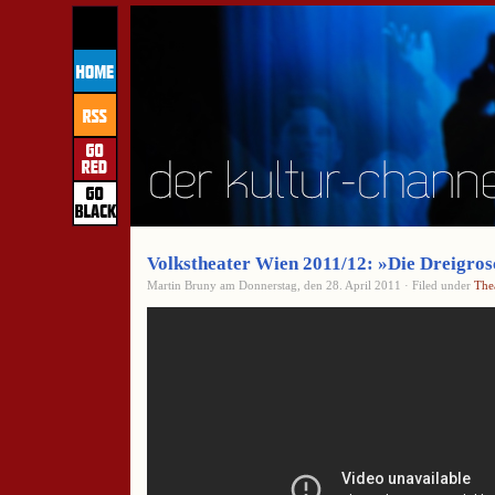
Volkstheater Wien 2011/12: »Die Dreigro
Martin Bruny am Donnerstag, den 28. April 2011 · Filed under
The