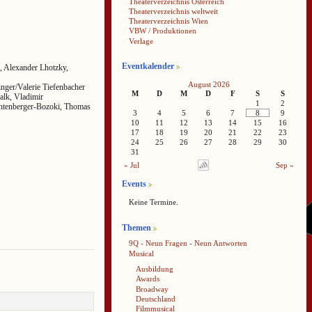
Theaterverzeichnis Österreich
Theaterverzeichnis weltweit
Theaterverzeichnis Wien
VBW / Produktionen
Verlage
Eventkalender
, Alexander Lhotzky,
August 2026
inger/Valerie Tiefenbacher
M
D
M
D
F
S
S
falk, Vladimir
1
2
chtenberger-Bozoki, Thomas
3
4
5
6
7
8
9
10
11
12
13
14
15
16
17
18
19
20
21
22
23
24
25
26
27
28
29
30
31
« Jul
Sep »
Events
Keine Termine.
Themen
9Q - Neun Fragen - Neun Antworten
Musical
Ausbildung
Awards
Broadway
Deutschland
Filmmusical