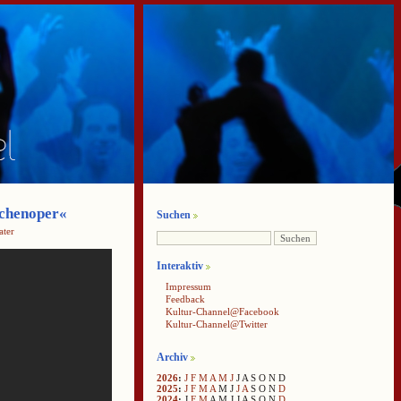
schenoper«
Suchen
ater
Interaktiv
Impressum
Feedback
Kultur-Channel@Facebook
Kultur-Channel@Twitter
Archiv
2026
:
J
F
M
A
M
J
J
A
S
O
N
D
2025
:
J
F
M
A
M
J
J
A
S
O
N
D
2024
:
J
F
M
A
M
J
J
A
S
O
N
D