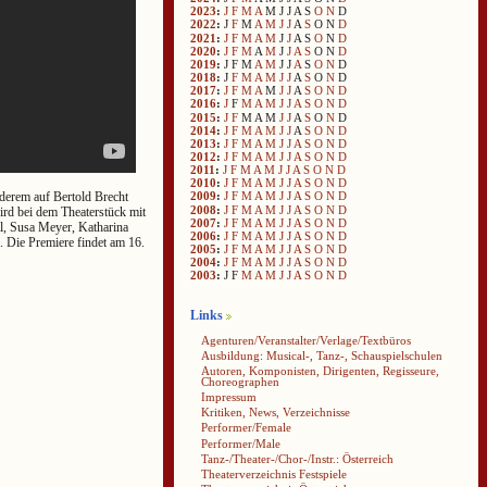
2023
:
J
F
M
A
M
J
J
A
S
O
N
D
2022
:
J
F
M
A
M
J
J
A
S
O
N
D
2021
:
J
F
M
A
M
J
J
A
S
O
N
D
2020
:
J
F
M
A
M
J
J
A
S
O
N
D
2019
:
J
F
M
A
M
J
J
A
S
O
N
D
2018
:
J
F
M
A
M
J
J
A
S
O
N
D
2017
:
J
F
M
A
M
J
J
A
S
O
N
D
2016
:
J
F
M
A
M
J
J
A
S
O
N
D
2015
:
J
F
M
A
M
J
J
A
S
O
N
D
2014
:
J
F
M
A
M
J
J
A
S
O
N
D
2013
:
J
F
M
A
M
J
J
A
S
O
N
D
2012
:
J
F
M
A
M
J
J
A
S
O
N
D
2011
:
J
F
M
A
M
J
J
A
S
O
N
D
2010
:
J
F
M
A
M
J
J
A
S
O
N
D
nderem auf Bertold Brecht
2009
:
J
F
M
A
M
J
J
A
S
O
N
D
2008
:
J
F
M
A
M
J
J
A
S
O
N
D
ird bei dem Theaterstück mit
2007
:
J
F
M
A
M
J
J
A
S
O
N
D
l, Susa Meyer, Katharina
2006
:
J
F
M
A
M
J
J
A
S
O
N
D
. Die Premiere findet am 16.
2005
:
J
F
M
A
M
J
J
A
S
O
N
D
2004
:
J
F
M
A
M
J
J
A
S
O
N
D
2003
:
J
F
M
A
M
J
J
A
S
O
N
D
Links
Agenturen/Veranstalter/Verlage/Textbüros
Ausbildung: Musical-, Tanz-, Schauspielschulen
Autoren, Komponisten, Dirigenten, Regisseure,
Choreographen
Impressum
Kritiken, News, Verzeichnisse
Performer/Female
Performer/Male
Tanz-/Theater-/Chor-/Instr.: Österreich
Theaterverzeichnis Festspiele