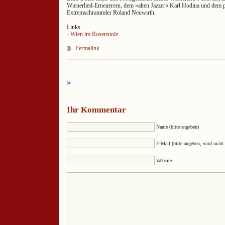
Wienerlied-Erneuerern, dem »alten Jazzer« Karl Hodina und dem 
Extremschrammler Roland Neuwirth.
Links
-
Wien im Rosenstolz
Permalink
»
Ihr Kommentar
Name (bitte angeben)
E-Mail (bitte angeben, wird nicht 
Website