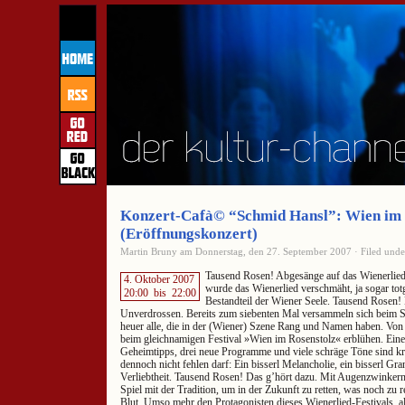
Konzert-Cafà© “Schmid Hansl”: Wien im
(Eröffnungskonzert)
Martin Bruny am Donnerstag, den 27. September 2007 · Filed und
Tausend Rosen! Abgesänge auf das Wienerlied g
4. Oktober 2007
wurde das Wienerlied verschmäht, ja sogar totg
20:00
bis
22:00
Bestandteil der Wiener Seele. Tausend Rosen! 
Unverdrossen. Bereits zum siebenten Mal versammeln sich beim 
heuer alle, die in der (Wiener) Szene Rang und Namen haben. Von 4
beim gleichnamigen Festival »Wien im Rosenstolz« erblühen. Ein
Geheimtipps, drei neue Programme und viele schräge Töne sind kr
dennoch nicht fehlen darf: Ein bisserl Melancholie, ein bisserl Gran
Verliebtheit. Tausend Rosen! Das g’hört dazu. Mit Augenzwinkern 
Spiel mit der Tradition, um in der Zukunft zu retten, was noch zu r
Blut. Umso mehr den Protagonisten dieses Wienerlied-Festivals, a