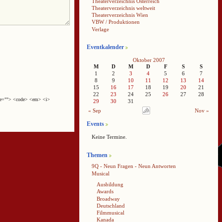
Theaterverzeichnis Österreich
Theaterverzeichnis weltweit
Theaterverzeichnis Wien
VBW / Produktionen
Verlage
Eventkalender
Oktober 2007
M
D
M
D
F
S
S
1
2
3
4
5
6
7
8
9
10
11
12
13
14
15
16
17
18
19
20
21
22
23
24
25
26
27
28
cite=""> <code> <em> <i>
29
30
31
« Sep
Nov »
Events
Keine Termine.
Themen
9Q - Neun Fragen - Neun Antworten
Musical
Ausbildung
Awards
Broadway
Deutschland
Filmmusical
Kanada