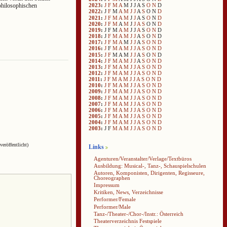
2023
:
J
F
M
A
M
J
J
A
S
O
N
D
philosophischen
2022
:
J
F
M
A
M
J
J
A
S
O
N
D
2021
:
J
F
M
A
M
J
J
A
S
O
N
D
2020
:
J
F
M
A
M
J
J
A
S
O
N
D
2019
:
J
F
M
A
M
J
J
A
S
O
N
D
2018
:
J
F
M
A
M
J
J
A
S
O
N
D
2017
:
J
F
M
A
M
J
J
A
S
O
N
D
2016
:
J
F
M
A
M
J
J
A
S
O
N
D
2015
:
J
F
M
A
M
J
J
A
S
O
N
D
2014
:
J
F
M
A
M
J
J
A
S
O
N
D
2013
:
J
F
M
A
M
J
J
A
S
O
N
D
2012
:
J
F
M
A
M
J
J
A
S
O
N
D
2011
:
J
F
M
A
M
J
J
A
S
O
N
D
2010
:
J
F
M
A
M
J
J
A
S
O
N
D
2009
:
J
F
M
A
M
J
J
A
S
O
N
D
2008
:
J
F
M
A
M
J
J
A
S
O
N
D
2007
:
J
F
M
A
M
J
J
A
S
O
N
D
2006
:
J
F
M
A
M
J
J
A
S
O
N
D
2005
:
J
F
M
A
M
J
J
A
S
O
N
D
2004
:
J
F
M
A
M
J
J
A
S
O
N
D
2003
:
J
F
M
A
M
J
J
A
S
O
N
D
veröffentlicht)
Links
Agenturen/Veranstalter/Verlage/Textbüros
Ausbildung: Musical-, Tanz-, Schauspielschulen
Autoren, Komponisten, Dirigenten, Regisseure,
Choreographen
Impressum
Kritiken, News, Verzeichnisse
Performer/Female
Performer/Male
Tanz-/Theater-/Chor-/Instr.: Österreich
Theaterverzeichnis Festspiele