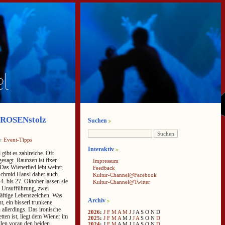
 ROSENstolz
Suchen
er
Event-Tipps
Interaktiv
ibt es zahlreiche. Oft
esagt. Raunzen ist fixer
Impressum
Das Wienerlied lebt weiter.
Feedback
Schmid Hansl daher auch
Kultur-Channel@Facebook
. bis 27. Oktober lassen sie
Kultur-Channel@Twitter
e Uraufführung, zwei
äftige Lebenszeichen. Was
Archiv
t, ein bisserl trunkene
allerdings. Das ironische
2026
:
J
F
M
A
M
J
J
A
S
O
N
D
etten ist, liegt dem Wiener im
2025
:
J
F
M
A
M
J
J
A
S
O
N
D
llen voran den beiden
2024
:
J
F
M
A
M
J
J
A
S
O
N
D