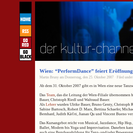
Wien: “PerformDance” feiert Eröffnung
Martin Bruny am Donnerstag, den 25. Oktober 2007 · Filed unde
Ab dem 31. Oktober 2007 gibt es in Wien eine neue Tanz
Das
Team
, das die Leitung der Wien-Filiale übernommen ha
Bauer, Christoph Riedl und Waltraud Bauer.
Als
Lehrer
wurden Ulrike Bauer, Bruno Genty, Christoph R
Sabine Bartosch, Robert D. Marx, Bettina Schaefer, Mich
Bernhard, Judith Kà©ri, Jianan Qu und Vincent Bueno verp
Das Kursangebot reicht von Musical, Jazzdance, Hip Hop, 
Ballet, Modern bis Yoga und Improvisation. Daneben ka
auch eine Berufsausbildung für Tanz- und/oder Bewegun