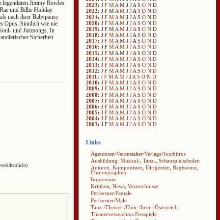
om legendären Jimmy Rowles
2023
:
J
F
M
A
M
J
J
A
S
O
N
D
ae und Billie Holiday
2022
:
J
F
M
A
M
J
J
A
S
O
N
D
tmals nach ihrer Babypause
2021
:
J
F
M
A
M
J
J
A
S
O
N
D
2020
:
J
F
M
A
M
J
J
A
S
O
N
D
es Opus. Sinnlich wie nie
2019
:
J
F
M
A
M
J
J
A
S
O
N
D
Soul- und Jazzsongs. In
2018
:
J
F
M
A
M
J
J
A
S
O
N
D
andlerischer Sicherheit
2017
:
J
F
M
A
M
J
J
A
S
O
N
D
2016
:
J
F
M
A
M
J
J
A
S
O
N
D
2015
:
J
F
M
A
M
J
J
A
S
O
N
D
2014
:
J
F
M
A
M
J
J
A
S
O
N
D
2013
:
J
F
M
A
M
J
J
A
S
O
N
D
2012
:
J
F
M
A
M
J
J
A
S
O
N
D
2011
:
J
F
M
A
M
J
J
A
S
O
N
D
2010
:
J
F
M
A
M
J
J
A
S
O
N
D
2009
:
J
F
M
A
M
J
J
A
S
O
N
D
2008
:
J
F
M
A
M
J
J
A
S
O
N
D
2007
:
J
F
M
A
M
J
J
A
S
O
N
D
2006
:
J
F
M
A
M
J
J
A
S
O
N
D
2005
:
J
F
M
A
M
J
J
A
S
O
N
D
2004
:
J
F
M
A
M
J
J
A
S
O
N
D
2003
:
J
F
M
A
M
J
J
A
S
O
N
D
Links
Agenturen/Veranstalter/Verlage/Textbüros
Ausbildung: Musical-, Tanz-, Schauspielschulen
veröffentlicht)
Autoren, Komponisten, Dirigenten, Regisseure,
Choreographen
Impressum
Kritiken, News, Verzeichnisse
Performer/Female
Performer/Male
Tanz-/Theater-/Chor-/Instr.: Österreich
Theaterverzeichnis Festspiele