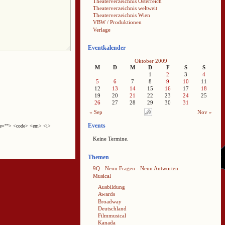
Theaterverzeichnis Österreich
Theaterverzeichnis weltweit
Theaterverzeichnis Wien
VBW / Produktionen
Verlage
Eventkalender
Oktober 2009
M
D
M
D
F
S
S
1
2
3
4
5
6
7
8
9
10
11
12
13
14
15
16
17
18
19
20
21
22
23
24
25
26
27
28
29
30
31
« Sep
Nov »
Events
cite=""> <code> <em> <i>
Keine Termine.
Themen
9Q - Neun Fragen - Neun Antworten
Musical
Ausbildung
Awards
Broadway
Deutschland
Filmmusical
Kanada