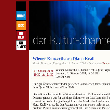
Wiener Konzerthaus: Diana Krall
Martin Bruny am Freitag, den 14. August 2009 · Filed under
Event
Wiener Konzerthaus: Diana Krall «Quiet Nigh
4. Oktober 2009
Sonntag, 4. Oktober 2009, 19:30 Uhr
19:30
bis
21:30
Großer Saal
Einziger Österreichauftritt der gefeierten kanadischen Jazz-Piani
ihrer Quiet Nights World Tour 2009!
Diana Kralls herb-sinnliche Stimme eignet sich für Lamentos auf
Dreams genauso wie für wohliges Schnurren im Lala-Land der B
rosa ist und voller Geigen hängt. Unter der Maske der Coolness s
Herz. Krall war es, die den Jazzgesang vor nun schon mehr als zeh
breiteres Publikum interessant gemacht hat. Ihre Alben sind Bestse