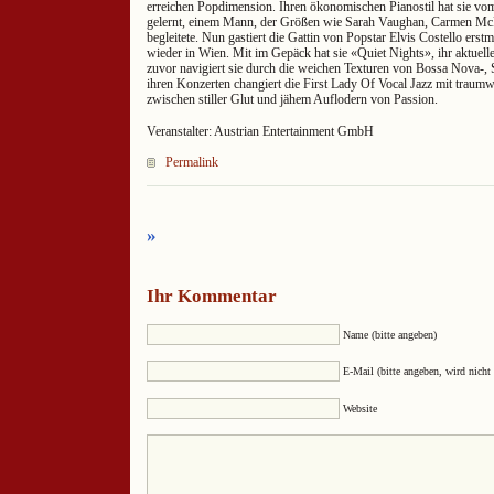
erreichen Popdimension. Ihren ökonomischen Pianostil hat sie v
gelernt, einem Mann, der Größen wie Sarah Vaughan, Carmen McR
begleitete. Nun gastiert die Gattin von Popstar Elvis Costello ers
wieder in Wien. Mit im Gepäck hat sie «Quiet Nights», ihr aktuell
zuvor navigiert sie durch die weichen Texturen von Bossa Nova-, 
ihren Konzerten changiert die First Lady Of Vocal Jazz mit traumw
zwischen stiller Glut und jähem Auflodern von Passion.
Veranstalter: Austrian Entertainment GmbH
Permalink
»
Ihr Kommentar
Name (bitte angeben)
E-Mail (bitte angeben, wird nicht 
Website