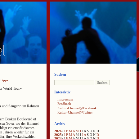
Suchen
-Tipps
ts World Tour»
Interaktiv
Impressum
Feedback
stin und Sängerin im Rahmen
Kultur-Channel@Facebook
Kultur-Channel@Twitter
 dem Broken Boulevard of
ossa Nova, wo der Himmel
Archiv
chlägt ein empfindsames
2026
:
J
F
M
A
M
J
J
A
S
O
N
D
n Jahren wieder für ein
2025
:
J
F
M
A
M
J
J
A
S
O
N
D
ller, ihre Verkaufszahlen
2024
:
J
F
M
A
M
J
J
A
S
O
N
D