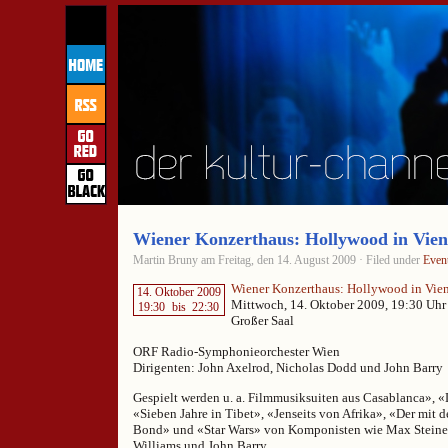
Wiener Konzerthaus: Hollywood in Vie
Martin Bruny am Freitag, den 14. August 2009 · Filed under
Even
Wiener Konzerthaus: Hollywood in Vie
14. Oktober 2009
Mittwoch, 14. Oktober 2009, 19:30 Uhr
19:30
bis
22:30
Großer Saal
ORF Radio-Symphonieorchester Wien
Dirigenten: John Axelrod, Nicholas Dodd und John Barry
Gespielt werden u. a. Filmmusiksuiten aus Casablanca», 
«Sieben Jahre in Tibet», «Jenseits von Afrika», «Der mit 
Bond» und «Star Wars» von Komponisten wie Max Steiner,
Williams und John Barry.