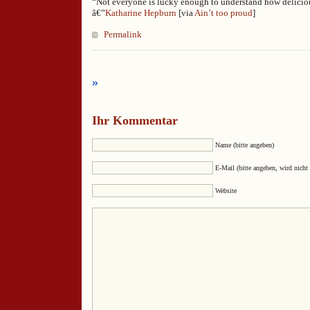
“Not everyone is lucky enough to understand how delicious 
â€”
Katharine Hepburn
[via
Ain’t too proud
]
Permalink
»
Ihr Kommentar
Name (bitte angeben)
E-Mail (bitte angeben, wird nicht 
Website