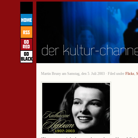
Martin Bruny am Samstag, den 5. Juli 2003 · Filed under
Flicks
,
S