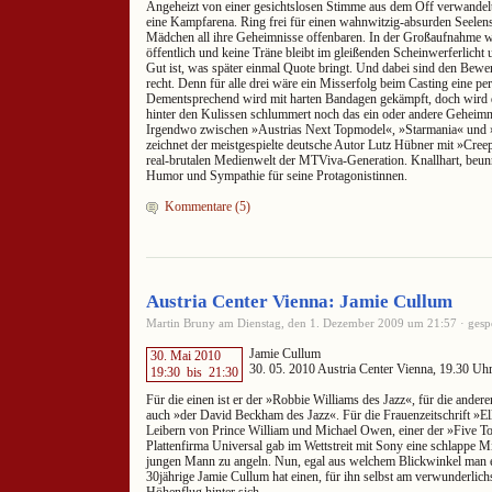
Angeheizt von einer gesichtslosen Stimme aus dem Off verwandelt
eine Kampfarena. Ring frei für einen wahnwitzig-absurden Seelenst
Mädchen all ihre Geheimnisse offenbaren. In der Großaufnahme wir
öffentlich und keine Träne bleibt im gleißenden Scheinwerferlicht 
Gut ist, was später einmal Quote bringt. Und dabei sind den Bewer
recht. Denn für alle drei wäre ein Misserfolg beim Casting eine pe
Dementsprechend wird mit harten Bandagen gekämpft, doch wird 
hinter den Kulissen schlummert noch das ein oder andere Geheim
Irgendwo zwischen »Austrias Next Topmodel«, »Starmania« und »
zeichnet der meistgespielte deutsche Autor Lutz Hübner mit »Creep
real-brutalen Medienwelt der MTViva-Generation. Knallhart, beun
Humor und Sympathie für seine Protagonistinnen.
Kommentare (5)
Austria Center Vienna: Jamie Cullum
Martin Bruny am Dienstag, den 1. Dezember 2009 um 21:57 · gespe
Jamie Cullum
30. Mai 2010
30. 05. 2010 Austria Center Vienna, 19.30 Uh
19:30
bis
21:30
Für die einen ist er der »Robbie Williams des Jazz«, für die ander
auch »der David Beckham des Jazz«. Für die Frauenzeitschrift »Ell
Leibern von Prince William und Michael Owen, einer der »Five T
Plattenfirma Universal gab im Wettstreit mit Sony eine schlappe M
jungen Mann zu angeln. Nun, egal aus welchem Blickwinkel man es
30jährige Jamie Cullum hat einen, für ihn selbst am verwunderlich