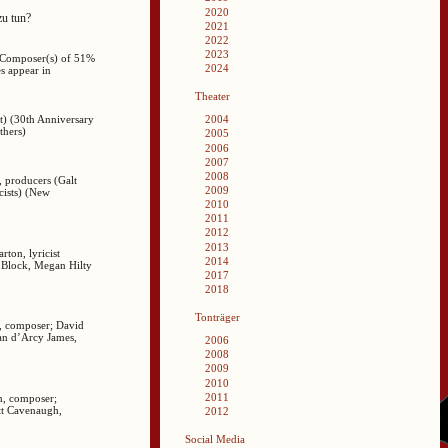
2020
zu tun?
2021
2022
2023
& Composer(s) of 51%
2024
s appear in
Theater
st) (30th Anniversary
2004
thers)
2005
2006
2007
2008
 producers (Galt
2009
ists) (New
2010
2011
2012
2013
rton, lyricist
2014
. Block, Megan Hilty
2017
2018
Tonträger
i, composer; David
ian d’Arcy James,
2006
2008
2009
2010
2011
n, composer;
tt Cavenaugh,
2012
Social Media