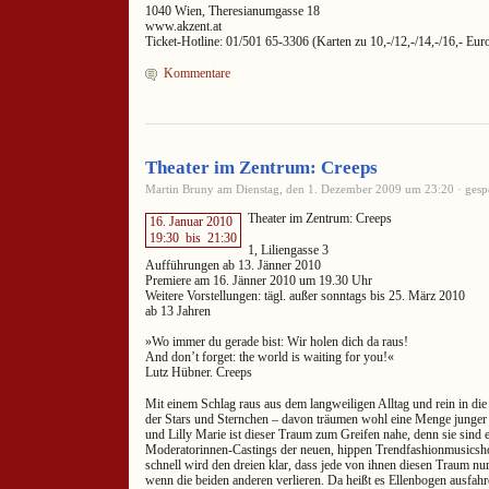
1040 Wien, Theresianumgasse 18
www.akzent.at
Ticket-Hotline: 01/501 65-3306 (Karten zu 10,-/12,-/14,-/16,- Eur
Kommentare
Theater im Zentrum: Creeps
Martin Bruny am Dienstag, den 1. Dezember 2009 um 23:20 · gespe
Theater im Zentrum: Creeps
16. Januar 2010
19:30
bis
21:30
1, Liliengasse 3
Aufführungen ab 13. Jänner 2010
Premiere am 16. Jänner 2010 um 19.30 Uhr
Weitere Vorstellungen: tägl. außer sonntags bis 25. März 2010
ab 13 Jahren
»Wo immer du gerade bist: Wir holen dich da raus!
And don’t forget: the world is waiting for you!«
Lutz Hübner. Creeps
Mit einem Schlag raus aus dem langweiligen Alltag und rein in di
der Stars und Sternchen – davon träumen wohl eine Menge junger
und Lilly Marie ist dieser Traum zum Greifen nahe, denn sie sind
Moderatorinnen-Castings der neuen, hippen Trendfashionmusics
schnell wird den dreien klar, dass jede von ihnen diesen Traum nu
wenn die beiden anderen verlieren. Da heißt es Ellenbogen ausfahr