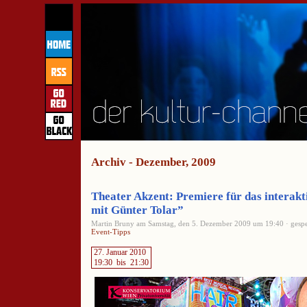
Archiv - Dezember, 2009
Theater Akzent: Premiere für das interak
mit Günter Tolar”
Martin Bruny am Samstag, den 5. Dezember 2009 um 19:40 · gespe
Event-Tipps
27. Januar 2010
19:30
bis
21:30