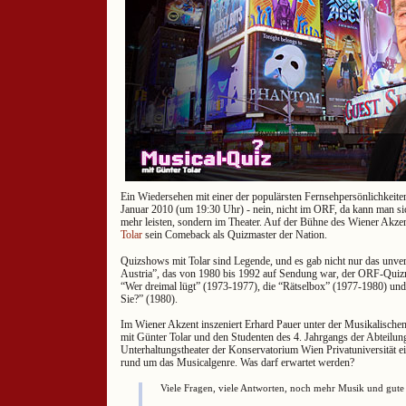
Ein Wiedersehen mit einer der populärsten Fernsehpersönlichkeiten
Januar 2010 (um 19:30 Uhr) - nein, nicht im ORF, da kann man sic
mehr leisten, sondern im Theater. Auf der Bühne des Wiener Akzen
Tolar
sein Comeback als Quizmaster der Nation.
Quizshows mit Tolar sind Legende, und es gab nicht nur das unve
Austria”, das von 1980 bis 1992 auf Sendung war, der ORF-Quizm
“Wer dreimal lügt” (1973-1977), die “Rätselbox” (1977-1980) und
Sie?” (1980).
Im Wiener Akzent inszeniert Erhard Pauer unter der Musikalischen
mit Günter Tolar und den Studenten des 4. Jahrgangs der Abteilu
Unterhaltungstheater der Konservatorium Wien Privatuniversität e
rund um das Musicalgenre. Was darf erwartet werden?
Viele Fragen, viele Antworten, noch mehr Musik und gute