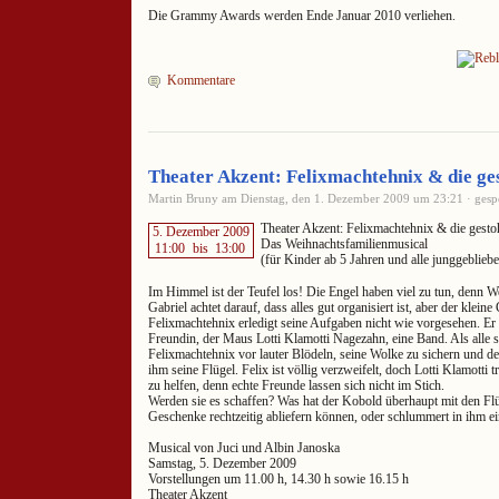
Die Grammy Awards werden Ende Januar 2010 verliehen.
Kommentare
Theater Akzent: Felixmachtehnix & die ge
Martin Bruny am Dienstag, den 1. Dezember 2009 um 23:21 · gespe
Theater Akzent: Felixmachtehnix & die gesto
5. Dezember 2009
Das Weihnachtsfamilienmusical
11:00
bis
13:00
(für Kinder ab 5 Jahren und alle junggeblie
Im Himmel ist der Teufel los! Die Engel haben viel zu tun, denn W
Gabriel achtet darauf, dass alles gut organisiert ist, aber der klei
Felixmachtehnix erledigt seine Aufgaben nicht wie vorgesehen. Er g
Freundin, der Maus Lotti Klamotti Nagezahn, eine Band. Als alle s
Felixmachtehnix vor lauter Blödeln, seine Wolke zu sichern und d
ihm seine Flügel. Felix ist völlig verzweifelt, doch Lotti Klamotti t
zu helfen, denn echte Freunde lassen sich nicht im Stich.
Werden sie es schaffen? Was hat der Kobold überhaupt mit den Flü
Geschenke rechtzeitig abliefern können, oder schlummert in ihm ei
Musical von Juci und Albin Janoska
Samstag, 5. Dezember 2009
Vorstellungen um 11.00 h, 14.30 h sowie 16.15 h
Theater Akzent