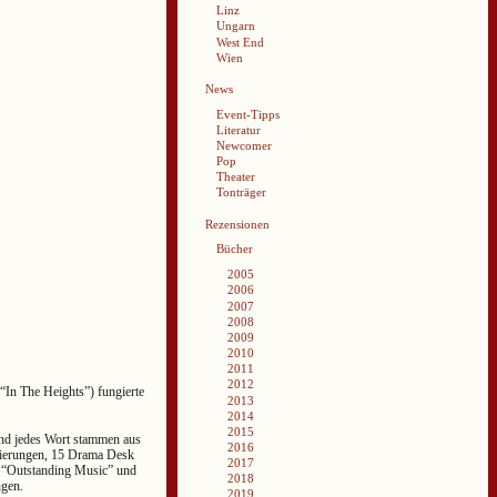
Linz
Ungarn
West End
Wien
News
Event-Tipps
Literatur
Newcomer
Pop
Theater
Tonträger
Rezensionen
Bücher
2005
2006
2007
2008
2009
2010
2011
2012
“In The Heights”) fungierte
2013
2014
2015
d und jedes Wort stammen aus
2016
nierungen, 15 Drama Desk
2017
, “Outstanding Music” und
2018
gen.
2019