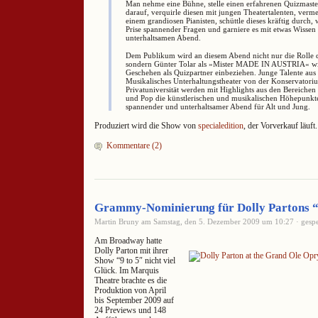
Man nehme eine Bühne, stelle einen erfahrenen Quizmast
darauf, verquirle diesen mit jungen Theatertalenten, ver
einem grandiosen Pianisten, schüttle dieses kräftig durch, 
Prise spannender Fragen und garniere es mit etwas Wissen
unterhaltsamen Abend.
Dem Publikum wird an diesem Abend nicht nur die Rolle de
sondern Günter Tolar als »Mister MADE IN AUSTRIA« wir
Geschehen als Quizpartner einbeziehen. Junge Talente aus 
Musikalisches Unterhaltungstheater von der Konservator
Privatuniversität werden mit Highlights aus den Bereiche
und Pop die künstlerischen und musikalischen Höhepunkte 
spannender und unterhaltsamer Abend für Alt und Jung.
Produziert wird die Show von
specialedition
, der Vorverkauf läuft.
Kommentare (2)
Grammy-Nominierung für Dolly Partons “
Martin Bruny am Samstag, den 5. Dezember 2009 um 10:27 · gespe
Am Broadway hatte
Dolly Parton mit ihrer
Show “9 to 5″ nicht viel
Glück. Im Marquis
Theatre brachte es die
Produktion von April
bis September 2009 auf
24 Previews und 148