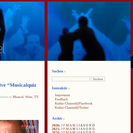
Suchen
tive “Musicalquiz
Interaktiv
Impressum
ichert in
Musical
,
Wien
,
TV
,
Feedback
Kultur-Channel@Facebook
Kultur-Channel@Twitter
Archiv
2026
:
J
F
M
A
M
J
J
A
S
O
N
D
2025
:
J
F
M
A
M
J
J
A
S
O
N
D
2024
:
J
F
M
A
M
J
J
A
S
O
N
D