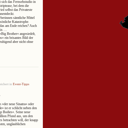
 sich das Fernsehstudio in
riptease, bei dem die
d selbst das Privateste
unentdeckt.
berinnen sämtliche Mittel
rsönliche Katastrophe.
das am Ende reichen? Auch
nis …
Big Brother« angesiedelt,
s« ein brisantes Bild der
ruhigend aber nicht ohne
ichert in
Event-Tipps
r
en »der neue Sinatra« oder
e« ist er schlicht neben den
op Bodies«. Seine neue
illion Pfund aus, um den
 betrachten will, der knapp
sten, unglaublichen