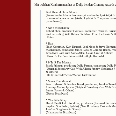
Mit welchen Konkurrenten hat es Dolly bei den Grammy Awards 
Best Musical Show Album
(Award to the Album Producer(s), and to the Lyricist(s) 
or more of a new score. (Artist, Lyricist & Composer name
parentheses.))
* Ain’t Misbehavin’
Robert Sher, producer (Various, composer; Various, lyrici
Cast Recording With Ruben Studdard, Frenchie Davis & O
[Rhino]
* Hair
Noah Cornman, Kurt Deutsch, Joel Moss & Steve Norman,
MacDermot, composer; James Rado & Gerome Ragni, lyric
Broadway Cast With Sasha Allen, Gavin Creel & Others)
[Razor & Tie Entertainment/Ghostlight Records]
* 9 To 5 The Musical
Frank Filipetti, producer; Dolly Parton, composer; Dolly Pa
(Original Broadway Cast With Allison Janney, Stephanie J
& Others)
[Dolly Records/Artist2Market Distribution]
* Shrek The Musical
Peter Hylenski & Jeanine Tesori, producers; Jeanine Tesor
Lindsay-Abaire, lyricist (Original Broadway Cast With Br
Sutton Foster & Others)
[Decca Broadway]
* West Side Story
David Caddick & David Lai, producers (Leonard Bernstei
Stephen Sondheim, lyricist) (New Broadway Cast with Ma
Josefina Scaglione & Others)
[Masterworks Broadway]