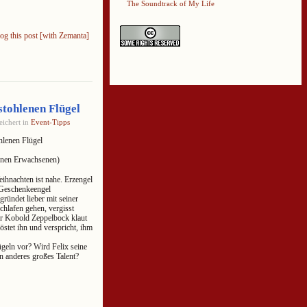
The Soundtrack of My Life
stohlenen Flügel
ichert in
Event-Tipps
hlenen Flügel
benen Erwachsenen)
eihnachten ist nahe. Erzengel
ne Geschenkeengel
ründet lieber mit seiner
chlafen gehen, vergisst
er Kobold Zeppelbock klaut
röstet ihn und verspricht, ihm
geln vor? Wird Felix seine
n anderes großes Talent?