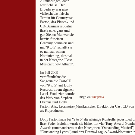
Aufführungen, dann
war Schluss. Der
Broadway war also
vielleicht das falsche
Terrain für Countrystar
Parton, das Platten- und
CD-Business ist dafür
ihre Sache, ganz und
gar. Sieben Mal war sie
bereits für einen
Grammy nominiert und
mit “9 to 5″ schafft sie
es nun zur achten
Nominierung, diesmal
in der Kategorie “Best
Musical Show Album”.
Im Juli 2009
veröffentlichte die
Sängerin die Cast-CD
von “9 to 5″ auf Dolly
Records, ihrem eigenen
Label. Produziert wurde
Image via
Wikipedia
das Werk von Stephen
Oremus und Dolly
Parton. Alex Lacamoire (Musikalischer Direktor der Cast-CD von 
als Koproduzent.
Dolly Parton hatte bei “9 to 5″ die alleinige Kontrolle, jedes Lie
ihrer Feder. Belohnt wurde sie bisher mit vier Tony-Award-Nomi
Awards (unter anderem in den Kategorien “Outstanding Musical”
“Outstanding Lyrics”) und drei Drama-League-Award-Nominierun