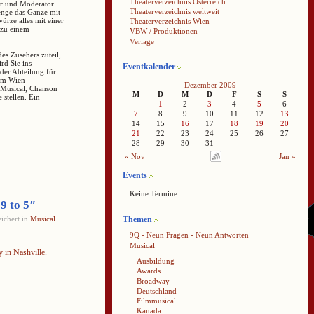
Theaterverzeichnis Österreich
er und Moderator
Theaterverzeichnis weltweit
menge das Ganze mit
würze alles mit einer
Theaterverzeichnis Wien
 zu einem
VBW / Produktionen
Verlage
s Zusehers zuteil,
d Sie ins
Eventkalender
der Abteilung für
ium Wien
Dezember 2009
n Musical, Chanson
M
D
M
D
F
S
S
stellen. Ein
1
2
3
4
5
6
7
8
9
10
11
12
13
14
15
16
17
18
19
20
21
22
23
24
25
26
27
28
29
30
31
« Nov
Jan »
Events
Keine Termine.
9 to 5″
Themen
ichert in
Musical
9Q - Neun Fragen - Neun Antworten
Musical
Ausbildung
Awards
Broadway
Deutschland
Filmmusical
Kanada