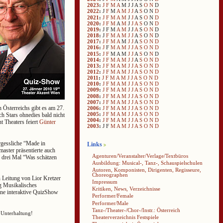
2023
:
J
F
M
A
M
J
J
A
S
O
N
D
2022
:
J
F
M
A
M
J
J
A
S
O
N
D
2021
:
J
F
M
A
M
J
J
A
S
O
N
D
2020
:
J
F
M
A
M
J
J
A
S
O
N
D
2019
:
J
F
M
A
M
J
J
A
S
O
N
D
2018
:
J
F
M
A
M
J
J
A
S
O
N
D
2017
:
J
F
M
A
M
J
J
A
S
O
N
D
2016
:
J
F
M
A
M
J
J
A
S
O
N
D
2015
:
J
F
M
A
M
J
J
A
S
O
N
D
2014
:
J
F
M
A
M
J
J
A
S
O
N
D
2013
:
J
F
M
A
M
J
J
A
S
O
N
D
2012
:
J
F
M
A
M
J
J
A
S
O
N
D
2011
:
J
F
M
A
M
J
J
A
S
O
N
D
2010
:
J
F
M
A
M
J
J
A
S
O
N
D
2009
:
J
F
M
A
M
J
J
A
S
O
N
D
2008
:
J
F
M
A
M
J
J
A
S
O
N
D
2007
:
J
F
M
A
M
J
J
A
S
O
N
D
 Österreichs gibt es am 27.
2006
:
J
F
M
A
M
J
J
A
S
O
N
D
2005
:
J
F
M
A
M
J
J
A
S
O
N
D
h Stars ohnedies bald nicht
2004
:
J
F
M
A
M
J
J
A
S
O
N
D
t Theaters feiert
Günter
2003
:
J
F
M
A
M
J
J
A
S
O
N
D
rgessliche “Made in
Links
aster präsentierte auch
Agenturen/Veranstalter/Verlage/Textbüros
 drei Mal “Was schätzen
Ausbildung: Musical-, Tanz-, Schauspielschulen
Autoren, Komponisten, Dirigenten, Regisseure,
Choreographen
 Leitung von Lior Kretzer
Impressum
ng Musikalisches
Kritiken, News, Verzeichnisse
ine interaktive QuizShow
Performer/Female
Performer/Male
Tanz-/Theater-/Chor-/Instr.: Österreich
 Unterhaltung!
Theaterverzeichnis Festspiele