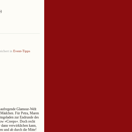
o)
ichert in
Event-Tipps
e aufregende Glamour-Welt
 Mädchen. Für Petra, Maren
 eingeladen zur Endrunde des
how »Creeps«. Doch recht
r dann verwirklichen kann,
en und ab durch die Mitte!