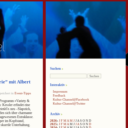
Suchen
ie” mit Albert
Interaktiv
Impressum
peichert in
Event-Tipps
Feedback
Kultur-Channel@Facebook
o-Programm »Variety &
Kultur-Channel@Twitter
 Kessler erfindet eine
rietà©s neu –Slapstick,
en sich über charmante
Archiv
agewesenen Extraklasse.
2026
:
J
F
M
A
M
J
J
A
S
O
N
D
Oper im Kopfstand,
2025
:
J
F
M
A
M
J
J
A
S
O
N
D
 skurrile Unterhaltung.
2024
:
J
F
M
A
M
J
J
A
S
O
N
D