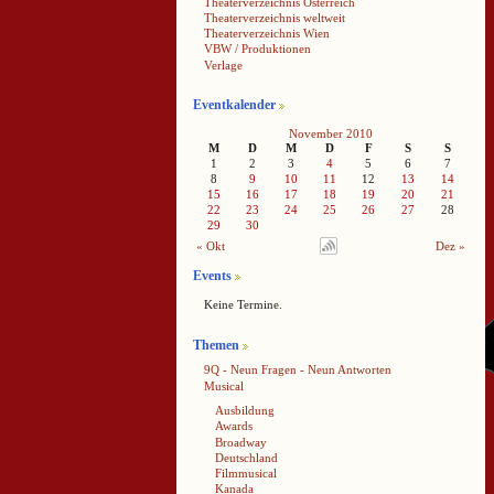
Theaterverzeichnis Österreich
Theaterverzeichnis weltweit
Theaterverzeichnis Wien
VBW / Produktionen
Verlage
Eventkalender
November 2010
M
D
M
D
F
S
S
1
2
3
4
5
6
7
8
9
10
11
12
13
14
15
16
17
18
19
20
21
22
23
24
25
26
27
28
29
30
« Okt
Dez »
Events
Keine Termine.
Themen
9Q - Neun Fragen - Neun Antworten
Musical
Ausbildung
Awards
Broadway
Deutschland
Filmmusical
Kanada