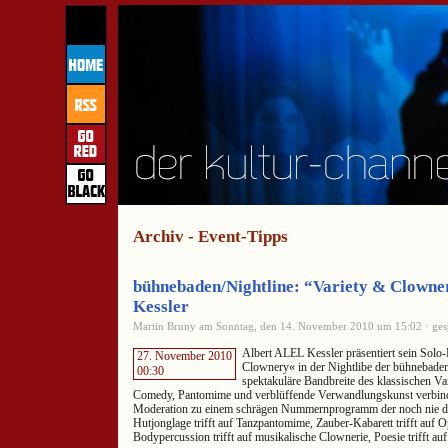
Archiv - Event-Tipps
bühnebaden/Nightline: “Variety & Clowner
Kessler
Martin Bruny am Sonntag, den 14. November 2010 um 15:02 · ges
Albert ALEL Kessler präsentiert sein Sol
27. November 2010
Clownery« in der Nightlibe der bühnebaden:
00:30
spektakuläre Bandbreite des klassischen Va
Comedy, Pantomime und verblüffende Verwandlungskunst verbind
Moderation zu einem schrägen Nummernprogramm der noch nie d
Hutjonglage trifft auf Tanzpantomime, Zauber-Kabarett trifft auf 
Bodypercussion trifft auf musikalische Clownerie, Poesie trifft auf