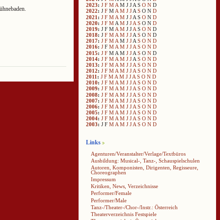
2023
:
J
F
M
A
M
J
J
A
S
O
N
D
ühnebaden.
2022
:
J
F
M
A
M
J
J
A
S
O
N
D
2021
:
J
F
M
A
M
J
J
A
S
O
N
D
2020
:
J
F
M
A
M
J
J
A
S
O
N
D
2019
:
J
F
M
A
M
J
J
A
S
O
N
D
2018
:
J
F
M
A
M
J
J
A
S
O
N
D
2017
:
J
F
M
A
M
J
J
A
S
O
N
D
2016
:
J
F
M
A
M
J
J
A
S
O
N
D
2015
:
J
F
M
A
M
J
J
A
S
O
N
D
2014
:
J
F
M
A
M
J
J
A
S
O
N
D
2013
:
J
F
M
A
M
J
J
A
S
O
N
D
2012
:
J
F
M
A
M
J
J
A
S
O
N
D
2011
:
J
F
M
A
M
J
J
A
S
O
N
D
2010
:
J
F
M
A
M
J
J
A
S
O
N
D
2009
:
J
F
M
A
M
J
J
A
S
O
N
D
2008
:
J
F
M
A
M
J
J
A
S
O
N
D
2007
:
J
F
M
A
M
J
J
A
S
O
N
D
2006
:
J
F
M
A
M
J
J
A
S
O
N
D
2005
:
J
F
M
A
M
J
J
A
S
O
N
D
2004
:
J
F
M
A
M
J
J
A
S
O
N
D
2003
:
J
F
M
A
M
J
J
A
S
O
N
D
Links
Agenturen/Veranstalter/Verlage/Textbüros
Ausbildung: Musical-, Tanz-, Schauspielschulen
Autoren, Komponisten, Dirigenten, Regisseure,
Choreographen
Impressum
Kritiken, News, Verzeichnisse
Performer/Female
Performer/Male
Tanz-/Theater-/Chor-/Instr.: Österreich
Theaterverzeichnis Festspiele