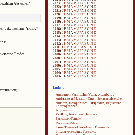
bezahlten Abstecher?
2023
:
J
F
M
A
M
J
J
A
S
O
N
D
2022
:
J
F
M
A
M
J
J
A
S
O
N
D
2021
:
J
F
M
A
M
J
J
A
S
O
N
D
2020
:
J
F
M
A
M
J
J
A
S
O
N
D
2019
:
J
F
M
A
M
J
J
A
S
O
N
D
2018
:
J
F
M
A
M
J
J
A
S
O
N
D
2017
:
J
F
M
A
M
J
J
A
S
O
N
D
: “Jetzt nochmal *richtig*
2016
:
J
F
M
A
M
J
J
A
S
O
N
D
2015
:
J
F
M
A
M
J
J
A
S
O
N
D
2014
:
J
F
M
A
M
J
J
A
S
O
N
D
2013
:
J
F
M
A
M
J
J
A
S
O
N
D
man ja…
2012
:
J
F
M
A
M
J
J
A
S
O
N
D
2011
:
J
F
M
A
M
J
J
A
S
O
N
D
2010
:
J
F
M
A
M
J
J
A
S
O
N
D
h erwarte Großes.
2009
:
J
F
M
A
M
J
J
A
S
O
N
D
2008
:
J
F
M
A
M
J
J
A
S
O
N
D
2007
:
J
F
M
A
M
J
J
A
S
O
N
D
2006
:
J
F
M
A
M
J
J
A
S
O
N
D
2005
:
J
F
M
A
M
J
J
A
S
O
N
D
2004
:
J
F
M
A
M
J
J
A
S
O
N
D
2003
:
J
F
M
A
M
J
J
A
S
O
N
D
Links
veröffentlicht)
Agenturen/Veranstalter/Verlage/Textbüros
Ausbildung: Musical-, Tanz-, Schauspielschulen
Autoren, Komponisten, Dirigenten, Regisseure,
Choreographen
Impressum
Kritiken, News, Verzeichnisse
Performer/Female
Performer/Male
Tanz-/Theater-/Chor-/Instr.: Österreich
Theaterverzeichnis Festspiele