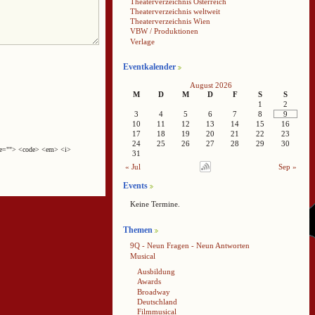
Theaterverzeichnis Österreich
Theaterverzeichnis weltweit
Theaterverzeichnis Wien
VBW / Produktionen
Verlage
Eventkalender
August 2026
M
D
M
D
F
S
S
1
2
3
4
5
6
7
8
9
10
11
12
13
14
15
16
17
18
19
20
21
22
23
24
25
26
27
28
29
30
cite=""> <code> <em> <i>
31
« Jul
Sep »
Events
Keine Termine.
Themen
9Q - Neun Fragen - Neun Antworten
Musical
Ausbildung
Awards
Broadway
Deutschland
Filmmusical