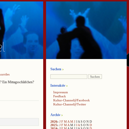
Suchen
kurriles
? Ein Mittagsschläfchen?
Interaktiv
Impressum
Feedback
Kultur-Channel@Facebook
Kultur-Channel@Twitter
Archiv
2026
:
J
F
M
A
M
J
J
A
S
O
N
D
2025
:
J
F
M
A
M
J
J
A
S
O
N
D
2024
:
J
F
M
A
M
J
J
A
S
O
N
D