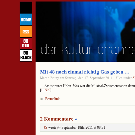
Mit 48 noch einmal richtig Gas geben …
Martin Bruny am Samstag, den 17. September 2011 · Filed under
S
… das ist purer Hohn. Was war die Musical-Zwischenstation dann
[
LINK
]
Permalink
2 Kommentare
»
JS
wrote @ September 18th, 2011 at 08:31