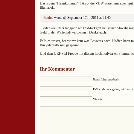
Das ist ein “Heimkommen” ? Also, die VBW waren nur einen gut 
Blamabel….
Bettina
wrote @ September 17th, 2011 at 21:45
…oder wie unser langjähriger Ex-Markgraf bei seiner Abwahl sagte
Geld in der Wirtschaft verdienen.” Danke auch.
Falls es tröstet, bei *ihm* kam was Besseres nach. Hoffen kann 
Bin jedenfalls mal gespannt.
Und dem ORF viel Freude mit diesem hochmotivierten Flummi, ic
Ihr Kommentar
Name (bitte angeben)
E-Mail (bitte angeben, wird nicht 
Website