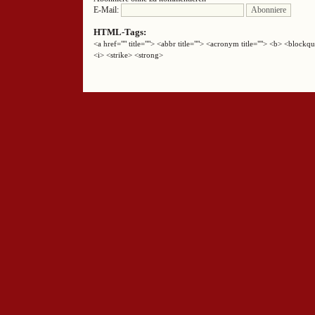
E-Mail:
HTML-Tags:
<a href="" title=""> <abbr title=""> <acronym title=""> <b> <block
<i> <strike> <strong>