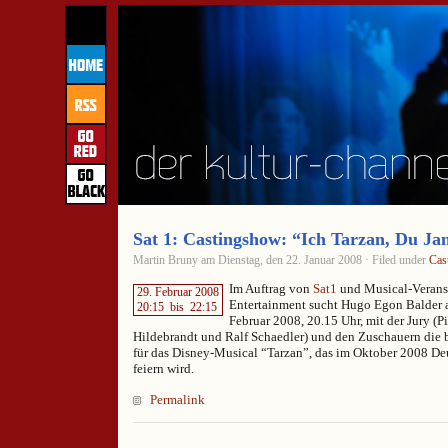
Sat 1: Castingshow: “Ich Tarzan, Du Jan
Martin Bruny am Dienstag, den 22. Januar 2008 · Filed under
Cas
Im Auftrag von
Sat1
und Musical-Veranst
29. Februar 2008
Entertainment sucht Hugo Egon Balder a
20:15
bis
22:15
Februar 2008, 20.15 Uhr, mit der Jury (
Hildebrandt und Ralf Schaedler) und den Zuschauern die 
für das Disney-Musical “Tarzan”, das im Oktober 2008 De
feiern wird.
Permalink